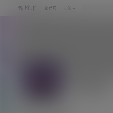
课堆堆
首页
关注
感冒了很难受0
这个人很懒，什么都没有留下！