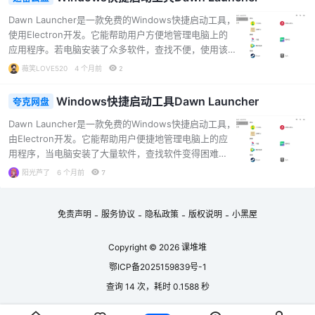
启动，大幅提升操作效率。 软件截图 软件特点 支持从任
何窗口或文件夹中搜索整个磁盘驱动器。 通过短促的键
Dawn Launcher是一款免费的Windows快捷启动工具，
盘敲击，快速定位所需文件。 利用快捷键盘命令，立即
使用Electron开发。它能帮助用户方便地管理电脑上的
找到并启动程序。 通过简单的右键菜单命令，在任何文
应用程序。若电脑安装了众多软件，查找不便，使用该
件夹间复制或移动文件。 从任意位置使用指定程序打开
工具就能轻松解决问题。只需打开Dawn Launcher并切
薇笑LOVE520
4 个月前
2
文件。 …...
换到分类中，即可快速选中并运行所需的应用程序。它
添加了分组功能，可将应用程序添加到相应分组，运行
Windows快捷启动工具Dawn Launcher
夸克网盘
时能快速定位。软件特点丰富，能从任何窗口或文件夹
搜索整个磁盘驱动器，短促敲击键盘就能快速找到文
Dawn Launcher是一款免费的Windows快捷启动工具，
件；通过快速键盘命令可立即找到并启动程序；还能通
由Electron开发。它能帮助用户便捷地管理电脑上的应
过简单上下文菜单命令复制或移动文件，用特定程序打
用程序，当电脑安装了大量软件，查找软件变得困难
开文件等。此外，它能创建常用文件和应用程序收藏夹
时，使用它就可以轻松解决问题。只需打开Dawn Launc
阳光芦了
6 个月前
7
列表，方便快速访问；右键点击搜索结果…...
her，切换到相应分类，就能快速选中并运行应用程序。
该工具添加了分组功能，可将应用程序添加到对应分
组，方便快速启动。其特点十分实用，能从任何窗口或
免责声明
服务协议
隐私政策
版权说明
小黑屋
-
-
-
-
文件夹搜索整个磁盘驱动器，通过短促敲击键盘快速找
到所需文件，还能凭借快速键盘命令立即找到并启动程
Copyright © 2026
课堆堆
序。用户可以通过简单的上下文菜单命令，在不同文件
鄂ICP备2025159839号-1
夹间复制或移动文件，也能从任何地方用特定程序打开
文件。此外，它能让用户通过一个按键命…...
查询 14 次，耗时 0.1588 秒