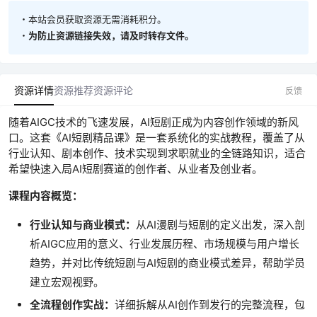
・本站会员获取资源无需消耗积分。
・
为防止资源链接失效，请及时转存文件。
资源详情
资源推荐
资源评论
反馈
随着AIGC技术的飞速发展，AI短剧正成为内容创作领域的新风
口。这套《AI短剧精品课》是一套系统化的实战教程，覆盖了从
行业认知、剧本创作、技术实现到求职就业的全链路知识，适合
希望快速入局AI短剧赛道的创作者、从业者及创业者。
课程内容概览：
行业认知与商业模式：
从AI漫剧与短剧的定义出发，深入剖
析AIGC应用的意义、行业发展历程、市场规模与用户增长
趋势，并对比传统短剧与AI短剧的商业模式差异，帮助学员
建立宏观视野。
全流程创作实战：
详细拆解从AI创作到发行的完整流程，包