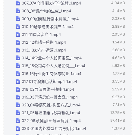
课程特色：
007_07Ai创作到发行全流程_1.mp4
4.04MB
008_08资产包的生成_1.mp4
4.14MB
本课程不仅教授技术操作，更注重培养学员的导演思维与行业洞
察力。通过大量的案例拆解与实操演示，帮助学员掌握AI短剧从
009_09如何进行剧本解读_1.mp4
2.38MB
0到1的完整创作方法。无论是希望转型的影视从业者，还是零基
010_10场景与美术资产_1.mp4
2.88MB
础的内容创作者，都能从中获得切实可行的指导。
011_11声音资产_1.mp4
2.05MB
012_12剪辑与后期_1.mp4
1.54MB
013_13发布与运营_1.mp4
2.68MB
014_14企业与个人如何备案_1.mp4
4.62MB
015_15公司与个人入场如何___1.mp4
4.63MB
016_16行业衍生岗位与就业_1.mp4
1.77MB
017_01导演角色认知mp4_1.mp4
3.55MB
018_02导演思维--轴线_1.mp4
2.59MB
019_03导演思维--蒙太奇_1.mp4
9.27MB
020_04导演思维-构图方式_1.mp4
7.81MB
021_05导演思维-故事结构_1.mp4
12.75MB
022_06导演思维-导演调度_1.mp4
97.41MB
023_01国内外模型介绍与对比_1.mp4
4.37MB