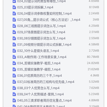
024_02提示词的类型有哪些_1.mp4
4.65MB
025_03提示词拆解_1.mp4
8.13MB
026_04提示词参数权重如何控制_1.mp4
2.24MB
027_05角__提示词公式（核心方法论）_1.mp4
3MB
028_06三视图提示词怎么写_1.mp4
4.25MB
029_07场景图提示词怎么写_1.mp4
2.51MB
030_08分镜图提示词怎么写_1.mp4
2.55MB
031_09视频分镜提示词公式拆解_1.mp4
4.58MB
032_10什么是镜头语言_1.mp4
2.72MB
033_AI制作岗-工作场景实录_1.mp4
80.78MB
034_剪辑实操教学-粗剪_1.mp4
24.82MB
035_剪辑实操教学-细剪_1.mp4
21.62MB
036_01优质简历的三个不_1.mp4
4.9MB
037_02标准简历的三结构与优先级_1.mp4
5.52MB
038_03个人优势怎么写_1.mp4
7.62MB
039_04个人优势描述-案例_1.mp4
5.23MB
040_05三类求职者简历优化重点_1.mp4
4.89MB
041_06AI制作岗五大胜任力_1.mp4
5.15MB