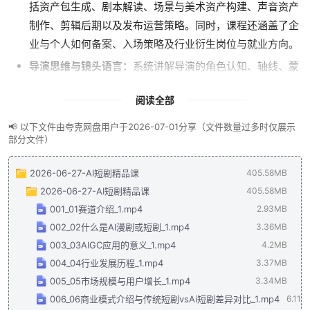
括资产包生成、剧本解读、场景与美术资产构建、声音资产
制作、剪辑后期以及发布运营策略。同时，课程还涵盖了企
业与个人如何备案、入场策略及行业衍生岗位与就业方向。
导演思维与镜头语言：
系统讲解导演的角色认知、轴线、蒙
太奇、构图方式、故事结构与导演调度等核心思维，提升学
阅读全部
员的叙事与视觉表达能力。
提示词工程核心方法论：
深入介绍国内外主流AI模型，拆解
📢 以下文件由夸克网盘用户于2026-07-01分享（文件数量过多时仅展示
部分文件）
提示词类型、参数权重控制，并重点讲解角色、三视图、场
景图、分镜图及视频分镜的提示词公式，这是AI生成高质量
2026-06-27-AI短剧精品课
405.58MB
内容的关键。
2026-06-27-AI短剧精品课
405.58MB
剪辑实操教学：
通过工作场景实录，手把手教授粗剪与细剪
001_01赛道介绍_1.mp4
2.93MB
的实操技巧，让学员快速掌握后期制作能力。
002_02什么是AI漫剧或短剧_1.mp4
3.36MB
求职与面试指南：
针对AI制作岗，提供简历优化、个人优势
003_03AIGC应用的意义_1.mp4
4.2MB
撰写、五大胜任力分析、STAR法则应用及高频面试问题回
004_04行业发展历程_1.mp4
3.37MB
答策略，助力学员顺利入行。
005_05市场规模与用户增长_1.mp4
3.34MB
006_06商业模式介绍与传统短剧vsAi短剧差异对比_1.mp4
6.11M