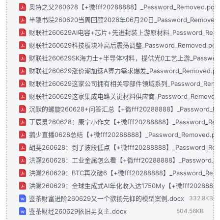
奥特之父260628【+微fff20288888】_Password_Removed.pdf
半隐书院260620当周回顾2026年06月20日_Password_Removed.
财联社260629AI电容+芯片+先进封装上游原材料_Password_Remov
财联社260629科技板块冲高后震荡调整_Password_Removed.pdf
财联社260629SK海力士+半导体材料，提供光0工艺上游_Password_R
财联社260629涨价潮加速A算力需求爆发_Password_Removed.pd
财联社260629这家公司拥有相关零部件领域系列_Password_Remov
财联社260629这家集成电路关键材料供应商_Password_Removed.
沉默的螺旋260628+问答汇总【+微fff20288888】_Password_Rem
丁辰灵260628：康宁小作文【+微fff20288888】_Password_Remo
鹅少直播0628总结【+微fff20288888】_Password_Removed.pd
胡斐260628：到了波段低点【+微fff20288888】_Password_Remo
洪灏260628：工业金属怎么看【+微fff20288888】_Password_Re
洪灏260629：BTC再次破6【+微fff20288888】_Password_Remo
洪灏260629：全球生成式AI年化收入达1750My【+微fff20288888】_
鉴茶财富进阶260629又一个欲扬先抑的模型案例.docx
332.8KB
鉴茶财经260629依旧男女主.docx
504.56KB