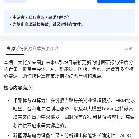
・本站会员获取资源无需消耗积分。
・
为防止资源链接失效，请及时转存文件。
资源详情
资源推荐
资源评论
反馈
本期「大佬文集圈」带来6月29日最新更新的付费研报与深度分
析合集，覆盖半导体、AI、新能源、医药、金融、消费等多个核
心赛道，助你快速掌握市场前沿动态与机构观点。
核心内容亮点：
半导体与AI算力：
多份报告聚焦美光业绩超预期、HBM需求
旺盛、台积电先进制程涨价，以及AI大模型Token量持续高
增带来的算力需求爆发。同时涵盖GPU租赁价格攀升、高端
芯片供不应求等关键趋势。
新能源与电力设备：
深入分析锂电储能增长确定性、AIDC