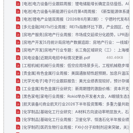
[电池]电力设备行业跟踪周报：锂电储能增长确定且估值低、AIDC
领域，提供系统性跟踪。
[电池]电力设备与新能源行业6月第4周周报：《新型能源体系建设“
本合集适合关注二级市场投资、行业研究、宏观策略的读者，是
[电池]锂电产业链双周报（2026年6月第2期）：宁德时代发布
快速获取高质量付费信息的高效选择。
[多元金融]REITs行业周报：REITs指数环比下跌，产业园区、仓
[房地产服务]房地产行业周报：市场成交延续分化趋势，LPR连续1
[房地产开发]5月统计局房地产数据追踪：房地产行业：一线城市房
[房地产开发]房地产行业专题：长三角区域研究（三）：上海楼市跑
[风电设备]近期风电招中标情况更新.pdf
460.46KB
[工程机械]机械行业周报：低空应用场景多元，工程机械稳步增长.
[贵金属]有色金属行业周报：美国通胀韧性超预期，加息升温压制金
[光学光电子]电子行业跟踪报告：美光业绩表现较好，预计存储供应紧
[工业金属]有色金属行业研究：新周期锂的激励价格：资本开支抬升
[黑色家电]家电行业周报：Rokid举办开发者大会，AI眼镜生态加速
[航天装备Ⅱ]商业航天行业2026下半年投资策略：多重力量共助星航
[化学制品]基础化工行业研究：AI材料方向波动率明显放大，石油价
[化学制品]基础化工行业周报：卫星化学、恒逸石化半年报业绩大
[化学制药]医药生物行业周报：FXI小分子抑制剂迎来突破，关注抗