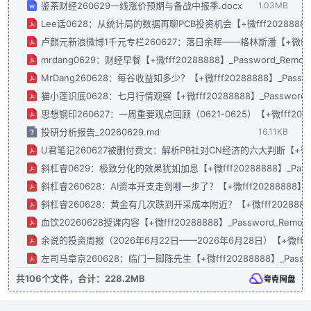
鉴茶财经260629一线涨价预期与备战中报季.docx
1.03MB
Lee话0628：从统计局的数据再聊PCB投资机会【+微fff20288888】_P
卢麒元新浪微博1千元专栏260627：落日余晖——格林斯潘【+微fff20288
mrdang0629：财经早餐【+微fff20288888】_Password_Remove
MrDang260628：每谷收益知多少？【+微fff20288888】_Passwor
猫小莲识底0628：七月行情观察【+微fff20288888】_Password_R
思想钢印260627：一周重要观点回顾（0621-0625）【+微fff2028888
投研分析报告_20260629.md
16.11KB
U君笔记260627被删付费文：解析PB社对CN经济的六大判断【+微fff2028
斜杠睿0629：极致分化的效果犹如加息【+微fff20288888】_Passwo
斜杠睿260628：AI资本开支走到哪一步了？【+微fff20288888】_Pas
斜杠睿260628：黄金有几次跌到开采成本附近？【+微fff20288888】_P
血饮20260628授课内容【+微fff20288888】_Password_Remove
余说的投资周报（2026年6月22日——2026年6月28日）【+微fff20288
左司马章京260628：临门一脚陈先生【+微fff20288888】_Passwor
共106个文件，合计：228.2MB