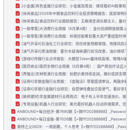
[小金属]有色金属行业研究：小金属双周谈：继续看好AI叙事和基
[休闲食品]2026年中期食品饮料行业投资策略报告：底部渐明待春
[休闲食品]食品饮料行业跟踪报告：五粮液定调长期主义，量价管理
[一般零售]大消费行业周报（6月第4周）：金价回调释放刚需.pd
[一般零售]新消费行业周报：岭南控股筹划重大资产重组暂时停牌；淘
[油气开采Ⅱ]石油化工行业研究：供应修复预期渐强，地缘风险溢价消
[油气开采Ⅱ]原油周报：霍尔木兹海峡通行状况改善，油价继续下跌.
[游戏Ⅱ]传媒行业点评报告：大模型Token量持续高增，物理AI星辰
[医药商业]医药生物行业周报（6月第4周）：国产原创疗法迈入新阶
[养殖业]农林牧渔行业周报：标肥价差持续走阔，猪价底部支撑.p
[证券Ⅱ]非银金融行业周报：《金融法》草案提请审议，两融余额首破
[证券Ⅱ]非银行金融行业研究：自营弹性叠加交投景气，看好非银Q2
[装修建材]非金属建材行业周观点：电子布上半年加速涨价，玻璃基
[专用设备]机器人行业研究：美光看好机器人拉动存储需求，优必选
ANBOUND+每日经济-第7690期【+微fff20288888】_Password_R
ANBOUND+每日金融-第7026期【+微fff20288888】_Password_R
奥特之父0629：一周前瞻，个人思考【+微fff20288888】_Password