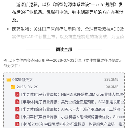
上游涨价逻辑，以及《新型能源体系建设“十五五”规划》发
布后的行业机遇。氢燃料电池、钠电储能等前沿方向亦有涉
及。
医药生物：
关注国产原创疗法新阶段、全球首款双抗ADC及
实体瘤CAR-T获批上市，以及抗血栓赛道的新突破，为医药
投资提供前瞻视角。
阅读全部
金融与地产：
解读《金融法》草案审议、两融余额突破3万
📢 以下文件由夸克网盘用户于2026-07-03分享（文件数量过多时仅展示
亿元对非银金融的影响，同时追踪房地产成交分化、一线城
部分文件）
市房价改善等市场信号。
大佬独家观点：
收录洪灏、卢麒元、丁辰灵、血饮、斜杠
0629付费文
228.2MB
睿、U君笔记等知名财经博主与分析师的最新付费文章，涵
2026-06-29
108.3MB
盖全球宏观经济、AI资本开支、黄金与工业金属走势等深度
[半导体]电子行业周报：HBM需求旺盛推动Micron业绩大幅增长.p
思考。
[半导体]电子行业周报：美光业绩全面超预期，SCA锁定长期业绩.
[半导体]综合行业周报：AI需求与大厂减产驱动晶圆厂二轮涨价，
行业周报与专题：
覆盖汽车（小鹏机器人、尊界MPV）、机
[乘用车]汽车行业周报：小鹏机器人组织架构重新优化，SpaceX拟
械（低空经济、工程机械）、化工（磷化工价值重估）、建
[电池]2026年中国氢燃料电池行业概览：构建绿色产业链，推动能
材（电子布涨价、玻璃基板）、物流（油运、快递）等细分