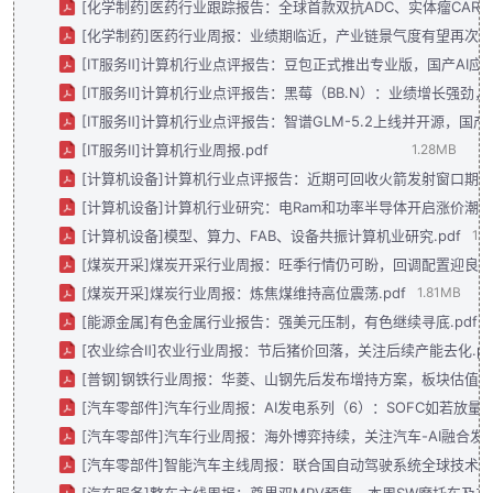
[化学制药]医药行业跟踪报告：全球首款双抗ADC、实体瘤CAR-
[化学制药]医药行业周报：业绩期临近，产业链景气度有望再次迎来
[IT服务Ⅱ]计算机行业点评报告：豆包正式推出专业版，国产AI应用
[IT服务Ⅱ]计算机行业点评报告：黑莓（BB.N）：业绩增长强劲，重
[IT服务Ⅱ]计算机行业点评报告：智谱GLM-5.2上线并开源，国产A
[IT服务Ⅱ]计算机行业周报.pdf
1.28MB
[计算机设备]计算机行业点评报告：近期可回收火箭发射窗口期，把
[计算机设备]计算机行业研究：电Ram和功率半导体开启涨价潮.p
[计算机设备]模型、算力、FAB、设备共振计算机业研究.pdf
1.
[煤炭开采]煤炭开采行业周报：旺季行情仍可盼，回调配置迎良机.
[煤炭开采]煤炭行业周报：炼焦煤维持高位震荡.pdf
1.81MB
[能源金属]有色金属行业报告：强美元压制，有色继续寻底.pdf
[农业综合Ⅱ]农业行业周报：节后猪价回落，关注后续产能去化.pd
[普钢]钢铁行业周报：华菱、山钢先后发布增持方案，板块估值修复
[汽车零部件]汽车行业周报：AI发电系列（6）：SOFC如若放量可
[汽车零部件]汽车行业周报：海外博弈持续，关注汽车-AI融合发展.
[汽车零部件]智能汽车主线周报：联合国自动驾驶系统全球技术法规