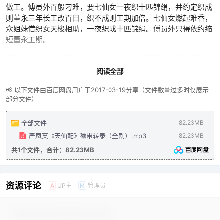
做工。傅员外百般刁难，要七仙女一夜织十匹锦绢，并约定织成
则董永三年长工改百日，织不成则工期加倍。七仙女燃起难香，
众姐妹借织女天梭相助，一夜织成十匹锦绢。傅员外只得依约缩
短董永工期。
工期届满，夫妻返家途中，董永得知妻子已有身孕，惊喜交加，
前去前村讨水。此时狂风骤起，天将传玉帝旨意：限七仙女午时
阅读全部
三刻返回天上，否则将董永碎尸万段。七仙女不忍伤害董永，向
其讲明来历，在槐荫树下留下“来年春暖花开日，槐荫树下把子
📢 以下文件由百度网盘用户于2017-03-19分享（文件数量过多时仅展示
部分文件）
交，不怕天规重重活拆散，天上人间心一条”的誓言，含泪返回
天宫。
全部文件
82.23MB
资源特色：
严凤英《天仙配》磁带转录（全剧）.mp3
82.23MB
共1个文件，合计：82.23MB
严凤英、王少舫黄金搭档演绎，黄梅戏里程碑式作品
全剧完整录音，保留原汁原味的戏曲唱腔与念白
经典唱段如“树上的鸟儿成双对”“夫妻双双把家还”等尽数收
资源评论
UP主
管理员
A
M
录
这部作品不仅是黄梅戏艺术的巅峰之作，更是几代人心中的经典