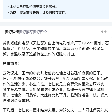
・本站会员获取资源无需消耗积分。
・
为防止资源链接失效，请及时转存文件。
资源详情
资源推荐
资源评论
反馈
黄梅戏经典电影《天仙配》由上海电影制片厂于1955年摄制，石
挥执导，严凤英、王少舫联袂主演。本资源为全剧磁带转录音
频，完整收录了这部传世之作的唱腔与对白。
剧情简介：
云海深处，玉帝的小女儿七仙女在仙宫过着孤单寂寞的日子。一
日，七姐妹同游凌虚台，拨开云雾，见到人间男婚女嫁、勤劳耕
作的生活景象，心生向往。七仙女见卖身葬父的董永忠厚老实，
顿生爱慕之情。大姐虽看透七妹心事，却碍于天宫戒律不敢相
助。七仙女一再恳求，大姐终允其下凡，临别赠难香一枝，嘱其
遇难时焚香求救。
下凡后，七仙女与董永结为夫妻。为赎丈夫，二人同往傅员外家