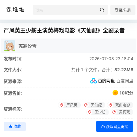
课堆堆
登录/注册
严凤英王少舫主演黄梅戏电影《天仙配》全剧录音
苏寒汐雪
发布时间：
2026-07-08 23:18:04
文件大小：
共计 1 个文件，合计：
82.23MB
百度网盘
资源来源：
10积分
资源售价：
严凤英
天仙配
戏曲电影
资源标签：
王少舫
黄梅戏
收藏
获取网盘链接