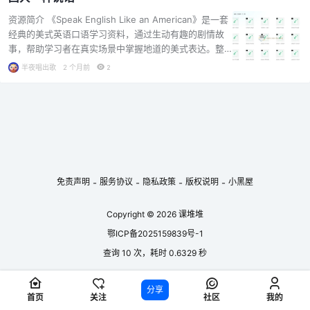
破、浊化现象等发音细节 一个字母多种发音的辨析 【0
2】单词发音系列 涵盖100个常用词、50个州名、12个月
资源简介 《Speak English Like an American》是一套
份、常见人名等实用词汇 易混淆词对比（如Man vs. Me
经典的美式英语口语学习资料，通过生动有趣的剧情故
n、Beach vs. Bitch、Can vs. Can'…...
事，帮助学习者在真实场景中掌握地道的美式表达。整
套资料包含PDF电子书、MP3音频以及MP4视频，适合
半夜唱出歌
2 个月前
2
希望提升口语流利度、理解美式俚语和日常用语的英语
学习者。 内容特色 剧情式学习：围绕Bob、Ted、Nicol
e、Susan等角色的日常生活展开，从工作、学校、家庭
到社交活动，每一课都是一个独立的小故事，让学习不
再枯燥。 地道表达：涵盖大量美式口语常用短语、俚语
和习惯表达，帮助学习者摆脱“课本英语”，真正像美国人
一样自然交流。 多感官学习：提供PDF文本对照学习，
配合…...
免责声明
服务协议
隐私政策
版权说明
小黑屋
-
-
-
-
Copyright © 2026
课堆堆
鄂ICP备2025159839号-1
查询 10 次，耗时 0.6329 秒
分享
首页
关注
社区
我的