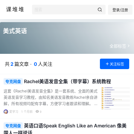
课堆堆
登录/注册
美式英语
全部标签
共
2
篇文章 ·
0
人关注
关注标签
Rachel美语发音全集（带字幕）系统教程
夸克网盘
这套《Rachel美语发音全集》是一套系统、全面的美式
英语发音学习教程，由知名美语发音教练Rachel亲自讲
解，所有视频均配有字幕，方便学习者跟读和理解。 教
程内容覆盖了从基础到进阶的发音知识，结构清晰，适
爱学习
1 个月前
0
合不同水平的学习者。以下是主要模块介绍： 【01】字
母音标学习 26个字母的标准发音及跟读练习 单元音、双
英语口语Speak English Like an American 像美
夸克网盘
元音、辅音音标的系统讲解与对比 卷舌R音、不完全爆
国人一样说话