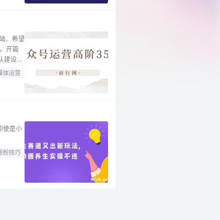
础、希望
。开篇
队建设模
程详细
媒体运营
提升技
即使是小
涨粉技巧