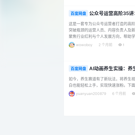
看｜10个起号避坑真知 …...
公众号运营高阶35
百度网盘
这是一套专为公众号运营者打造的高阶
突破瓶颈的运营人员、内容负责人及新
聚焦行业红利与个人发展方向，帮助
块，涵盖岗位认知、团队配置、人员招
wowoboy
2 个月前
1
讲解订阅号与服务号的选择、账号基
巧。内容创作方面，重点剖析场景判断、
AI动画养生实操：
百度网盘
如今，养生赛道有了新玩法，将养生视
白也能轻松上手，实现快速涨粉。下面
yuanyuan200879
6 个月前