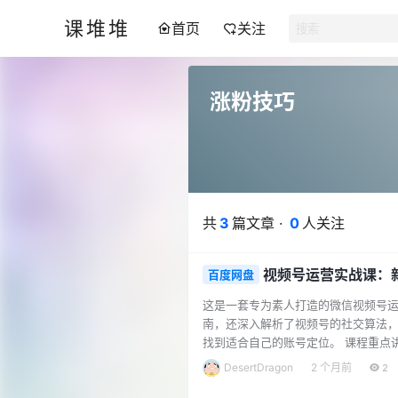
课堆堆
首页
关注
涨粉技巧
共
3
篇文章 ·
0
人关注
视频号运营实战课：
百度网盘
这是一套专为素人打造的微信视频号运
南，还深入解析了视频号的社交算法
找到适合自己的账号定位。 课程重点
针对变现环节，课程特别揭秘了微信官
DesertDragon
2 个月前
2
0-1000万的商业变现卡点。此外，还