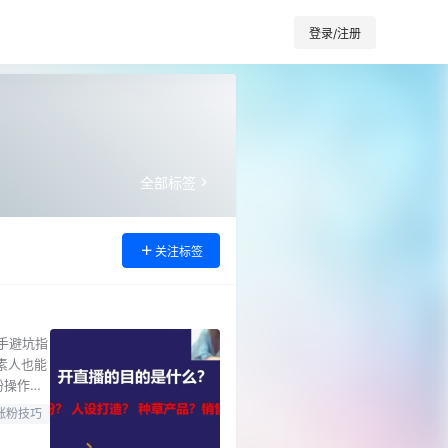
登录/注册
全部标签
关注标签
手避坑指
素人也能
粉操作。
快速突破
涨粉技巧
. 新手必