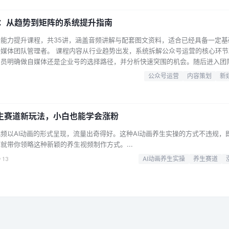
讲：从趋势到矩阵的系统提升指南
能力提升课程，共35讲，涵盖音频讲解与配套图文资料，适合已经具备一定基
媒体团队管理者。 课程内容从行业趋势出发，系统拆解公众号运营的核心环节
学员明确做自媒体还是企业号的选择路径，并分析快速突围的机会。随后进入团
募与日常绩效管理，为规模化运营打下基础。 在账号搭建与内容运营部分，课
公众号运营
内容策划
新
本信息迭代、自动回复与自定义菜单的优化，以及封面图、图文排版等视觉体验
推送管理、10…...
养生赛道新玩法，小白也能学会涨粉
频以AI动画的形式呈现，流量出奇得好。这种AI动画养生实操的方式不违规，
就带你领略这种新颖的养生视频制作方式。...
13
AI动画养生实操
养生赛道