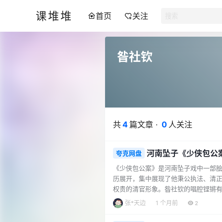
课堆堆
首页
关注
昝社钦
共
4
篇文章 ·
0
人关注
河南坠子《少侠包公案
夸克网盘
《少侠包公案》是河南坠子戏中一部脍
历展开，集中展现了他秉公执法、清正廉
权贵的清官形象。昝社钦的唱腔铿锵
力。 剧目目录： 1少侠包公案-昝社钦
张*天边
1 个月前
2
景.mp3 4少侠包公案-昝…...