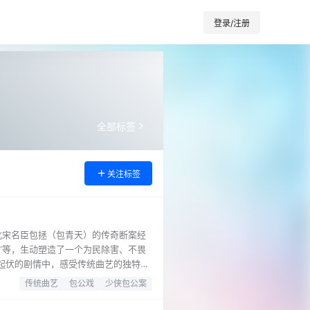
登录/注册
全部标签
关注标签
北宋名臣包拯（包青天）的传奇断案经
占”等，生动塑造了一个为民除害、不畏
起伏的剧情中，感受传统曲艺的独特魅
3少侠包公案-昝社钦河南坠子-疼痛的风
传统曲艺
包公戏
少侠包公案