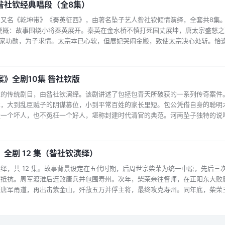
昝社钦经典唱段（全8集）
又名《乾坤带》《秦英征西》，由著名坠子艺人昝社钦倾情演绎，全套共8集
梗概：故事围绕小将秦英展开。秦英在金水桥不慎打死国丈展坤，唐太宗盛怒
秦家功勋，为子求情。太宗本已心软，但展妃哭闹金殿，致使太宗决心处斩。恰
以斧逼太宗赦免秦英，并力荐秦英挂帅西征，罗章为先锋。 精彩看点：大军
的经典桥段；秦…...
》全剧10集 昝社钦版
戏的传统剧目，由昝社钦演绎。该剧讲述了包拯包青天所破获的一系列传奇案件
样，大到乱臣贼子的阴谋篡位，小到平常百姓的家长里短。包公凭借自身的聪明
走一个坏人，也不冤枉一个好人，堪称封建时代清官的典范。河南坠子独特的说
爱传统戏曲及包公故事的听众不容错过的佳作。...
全剧 12 集（昝社钦演绎）
绎，共 12 集。故事背景设定在五代时期，后周世宗柴荣为统一中原，先后三
领抵抗。周军渡淮后连败唐兵并包围寿州。次年，柴荣亲往督师，在正阳东大败
断唐军甬道，再出击紫金山，歼敌五万并俘主将，最终攻克寿州。同年底，柴荣
后周获得南唐江北淮南多地，提升了中原王朝声威，为北伐攻辽创造了条件。昝
染力。...