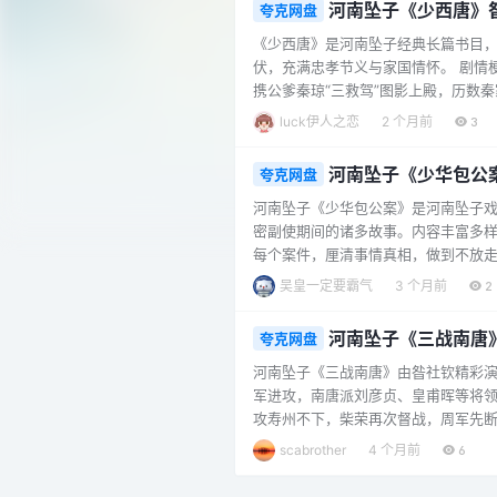
河南坠子《少西唐》
夸克网盘
《少西唐》是河南坠子经典长篇书目，
伏，充满忠孝节义与家国情怀。 剧情
携公爹秦琼“三救驾”图影上殿，历数
英之父）被困西番。程咬金急中生智，
luck伊人之恋
2 个月前
3
章收服洪月娥、李月英，上演“罗章跪楼”
河南坠子《少华包公案
夸克网盘
河南坠子《少华包公案》是河南坠子
密副使期间的诸多故事。内容丰富多
每个案件，厘清事情真相，做到不放
让这部《少华包公案》更具魅力，是喜
吴皇一定要霸气
3 个月前
2
河南坠子《三战南唐》
夸克网盘
河南坠子《三战南唐》由昝社钦精彩演
军进攻，南唐派刘彦贞、皇甫晖等将
攻寿州不下，柴荣再次督战，周军先
年初，南唐求和，战争结束。此役让
scabrother
4 个月前
6
展现了这段波澜壮阔的历史故事，极具感