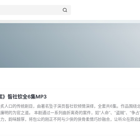
》昝社钦全6集MP3
炙人口的传统剧目，由著名坠子演员昝社钦倾情演绎，全套共6集。作品围绕
明的为官之道。 本剧通过一系列曲折离奇的案件，如“人命”、“盗贼”、“争
有力，韵味醇厚，将包公的刚正不阿与少侠的侠骨柔情巧妙融合，让听众在跌宕
河南坠子-疼痛的风景.mp3 2少侠包公案-昝社钦河南坠子-疼痛的风景.mp3 