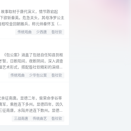
。故事取材于唐代演义，情节跌宕起
之下欲斩秦英。危急关头，其母净罗公主
逢程咬金回朝搬兵，称元帅秦怀玉（秦
出征后，故事进入高潮。兵发对松关，罗
传统戏曲
少西唐
昝社钦
。《包公案》涵盖了包拯自任知县到枢
才智，日断阳间，夜断阴间，深入调查
唱艺术形式，搭配昝社钦精彩的演绎，
传统戏曲
少华包公案
昝社钦
次亲征南唐。显德二年，柴荣命李谷率
唐军，乘胜连下多州。显德四年，因久
三征南唐，水陆并进连下数州。显德五
社钦以河南坠子的独特艺术形式，生动
三战南唐
传统曲艺
昝社钦