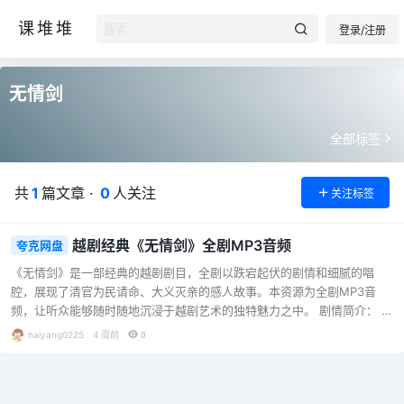
课堆堆
登录/注册
无情剑
全部标签
共
1
篇文章 ·
0
人关注
关注标签
越剧经典《无情剑》全剧MP3音频
夸克网盘
《无情剑》是一部经典的越剧剧目，全剧以跌宕起伏的剧情和细腻的唱
腔，展现了清官为民请命、大义灭亲的感人故事。本资源为全剧MP3音
频，让听众能够随时随地沉浸于越剧艺术的独特魅力之中。 剧情简介： 故
事围绕巡按徐继祖巡视严州展开。当地灾民纷纷状告严州府尹贪污灾粮、
haiyang0225
4 周前
0
草菅人命，而冤民夏香兰手捧血书，上告其夫苏云被徐继祖之父徐能谋财
杀害的十八年旧案。徐能企图利用此案威逼徐继祖不再追查赈济舞弊案，
但徐继祖坚持执法安民，最终以尚方宝剑判处徐能死刑。全剧在情与法、