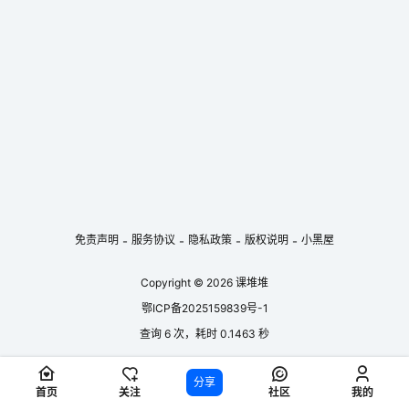
亲与义的激烈冲突中，塑造了一位铁面无私、公正廉明的清官形象。 剧目
特色： 情节紧凑，冲突强烈：全剧围绕“贪污案”与“旧命案”两条线索展
开，父子对峙、公…...
免责声明
服务协议
隐私政策
版权说明
小黑屋
-
-
-
-
Copyright © 2026
课堆堆
鄂ICP备2025159839号-1
查询 6 次，耗时 0.1463 秒
分享
首页
关注
社区
我的