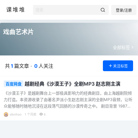
课堆堆
登录/注册
戏曲艺术片
全部标签
共
1
篇文章 ·
0
人关注
关注标签
越剧经典《沙漠王子》全剧MP3 赵志刚主演
百度网盘
《沙漠王子》是越剧舞台上一部极具影响力的经典剧目，由上海越剧院倾
力打造。本资源收录了由著名尹派小生赵志刚主演的全剧MP3音频，让听
众能够随时随地沉浸在这段荡气回肠的沙漠传奇之中。 剧目背景 1987
年，上海电视台将《沙漠王子》摄制成戏曲艺术片，由陈曼等编剧，赵慧
sibnihao
1 个月前
0
娟导演，赵志刚担纲主演。1989年2月17日，上海越剧院在云峰剧院再度
公演此剧，由李莉编剧，沈斌导演，赵志刚饰罗兰，孙智君饰伊丽，史济
华饰安达，张国华饰沙龙，应国英饰乳娘，袁东饰西萨王，顾卫林饰霍