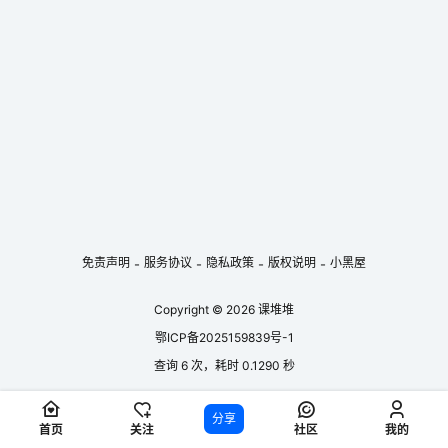
逊，汤榴华饰碧美。这一版本的演出阵容强大，唱腔与表演均堪称经典。
剧情简介 很久很久以前，在一片广袤的沙漠草原各部落之间，流传着一块
刻有“沙漠…...
免责声明
服务协议
隐私政策
版权说明
小黑屋
-
-
-
-
Copyright © 2026
课堆堆
鄂ICP备2025159839号-1
查询 6 次，耗时 0.1290 秒
分享
首页
关注
社区
我的