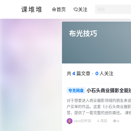
课堆堆
首页
关注
布光技巧
共
4
篇文章 ·
0
人关注
小石头商业摄影全能
夸克网盘
对于想要进入商业摄影领域的朋友来
户买单的作品。这套《小石头商业摄
营，提供了一套完整的进阶路径。 课
实现稳定变现？ 摄影师如何高效接单
idiot的杯具
4 周前
0
款模式有哪些避坑要点？ 如何打造高