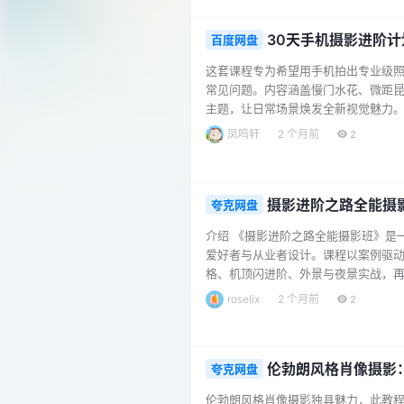
备、道具、场地的选择与注意事项。 商业
30天手机摄影进阶
百度网盘
这套课程专为希望用手机拍出专业级照
常见问题。内容涵盖慢门水花、微距昆
主题，让日常场景焕发全新视觉魅力。
景、延时摄影等高级技巧，循序渐进掌
凤鸣轩
2 个月前
2
来」「把我缩小」「哈利波特的魔法教
案与便携反光板使用技巧，附赠网红同款
摄影进阶之路全能摄
夸克网盘
介绍 《摄影进阶之路全能摄影班》是
爱好者与从业者设计。课程以案例驱
格、机顶闪进阶、外景与夜景实战，
与灯光设备，课程都强调器材通用性与
roselix
2 个月前
2
友圈”导出规范与素材包，让作品输出更
基础参数讲起，逐步深入到单灯、多灯、
伦勃朗风格肖像摄影
夸克网盘
伦勃朗风格肖像摄影独具魅力，此教