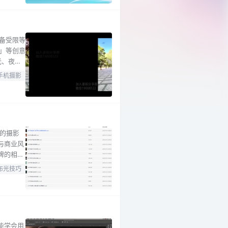
备受限等
」等创意
光、夜
活过
手机摄影
W调色方
的摄影
与商业风
牌的相机
“高清朋
布光技巧
、光圈等
能学会用