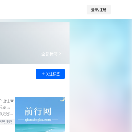
登录/注册
全部标签
关注标签
产出让客
后期运
师更容易
签订与付
布光技巧
略：设