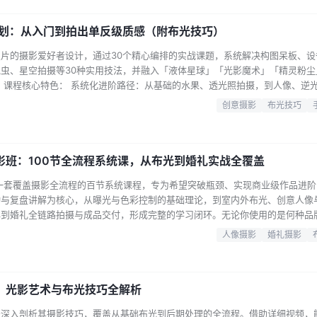
摄影好…...
计划：从入门到拍出单反级质感（附布光技巧）
片的摄影爱好者设计，通过30个精心编排的实战课题，系统解决构图呆板、设
虫、星空拍摄等30种实用技法，并融入「液体星球」「光影魔术」「精灵粉尘
 课程核心特色： 系统化进阶路径：从基础的水果、透光照拍摄，到人像、逆
握手机摄影全流程。 创意玩法激发灵感：包含「把弟弟拍得更好玩」「让玩具
创意摄影
布光技巧
室」等趣味课题，打破常规视角，培养摄影眼。 独家实用秘籍：提供手机RA
预设包，轻…...
影班：100节全流程系统课，从布光到婚礼实战全覆盖
一套覆盖摄影全流程的百节系统课程，专为希望突破瓶颈、实现商业级作品进阶
动与复盘讲解为核心，从曝光与色彩控制的基础理论，到室内外布光、创意人像
再到婚礼全链路拍摄与成品交付，形成完整的学习闭环。无论你使用的是何种品
现场解决方案，帮助你真正掌握在不同场景下快速出片的实战能力。随课附赠
人像摄影
婚礼摄影
专业。 课程特色 系统化进阶路径：100节课程由浅入深，从安全快门、ISO
硬光、…...
：光影艺术与布光技巧全解析
程深入剖析其摄影技巧，覆盖从基础布光到后期处理的全流程。借助详细视频，