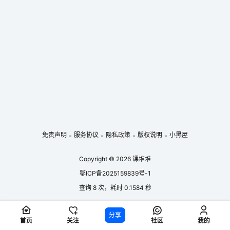
战”史实，令人读来耳目一新，同时又发人深省。 本有声书由阿柯播音，
共25集，以声音的形式再现了这段沉重的历史记忆，适合对二战历史、战
争反思及口述史感兴趣的听众。...
免责声明
服务协议
隐私政策
版权说明
小黑屋
-
-
-
-
Copyright © 2026
课堆堆
鄂ICP备2025159839号-1
查询 8 次，耗时 0.1584 秒
分享
首页
关注
社区
我的