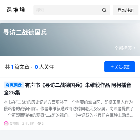
课堆堆
登录/注册
寻访二战德国兵
全部标签
共
1
篇文章 ·
0
人关注
关注标签
有声书《寻访二战德国兵》朱维毅作品 阿柯播音
夸克网盘
全25集
本书在“二战”的历史记述方面填补了一个重要的空白区，即德国军人作为
侵略者的战争回顾。作者朱维毅通过寻访德国老兵及家属，向读者提供了
一个新颖而独特的观察“二战”的视角。 书中记载的老兵们在军种上涵盖海
陆空三军，类型上包括国防军、党卫军、孩子兵、女兵和抵抗分子，所涉
爱电影
2 个月前
3
及的一些史实甚至连很多当今的德国青年都不甚了解。这部作品不仅第一
次向读者展示了一代德国老兵的“二战”心路，还揭示了一些鲜为人知的“二