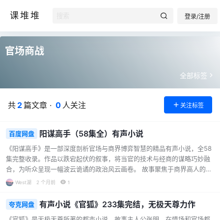
课堆堆
登录/注册
官场商战
全部标签
共
2
篇文章 ·
0
人关注
关注标签
阳谋高手（58集全）有声小说
百度网盘
《阳谋高手》是一部深度剖析官场与商界博弈智慧的精品有声小说，全58
集完整收录。作品以跌宕起伏的叙事，将当官的技术与经商的谋略巧妙融
合，为听众呈现一幅波云诡谲的政治风云画卷。 故事聚焦于商界高人的传
奇人生，通过主人公在权力与利益交织的复杂环境中步步为营、运筹帷幄
West湖
2 个月前
1
的经历，生动展现了“阳谋”这一高段位生存智慧——不靠阴谋诡计，而是
以光明正大的策略达成目标。无论是体制内的晋升之道，还是商场上的博
有声小说《官狐》233集完结，无极天尊力作
夸克网盘
弈法则，书中均有细致入微的刻画。 这部有声小说不仅情节紧凑、悬念迭
《官狐》是无极天尊所著的都市小说。故事主人公张明，在情场和官场都