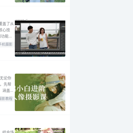
覆盖了从
核心技
用功能，
设置章
手机摄影
人物摆
无论你
，先帮
，涵盖人
划并完
摄影教程
基础小白
，结合场