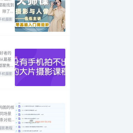
都能找到
。除了单
摄影史上
手机摄影
风光摄影
好者的
从最基
都聚焦一
画面布局
手机摄影
摄影的重
构图的核
同场景
条对视
最强烈的
摄影教程
战技巧：