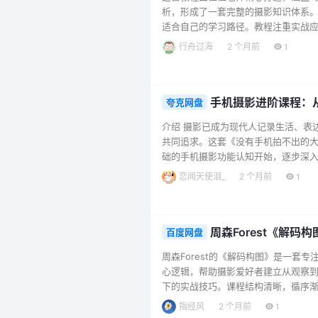
析，形成了一套完整的摄影知识体系
适合自己的学习路径。教程注重实战
反相机教学，还专门开设了手机摄影特
行舟过海
2 个月前
1
的经典作品和大师创作思路，拓宽审
审美、布列松作品解析、Snapseed全讲
手机摄影进阶课程：
夸克网盘
介绍 摄影已成为现代人记录生活、表
共同追求。这套《没有手机拍不出的大
础的手机摄影功能认知开始，逐步深
个具体场景或技法，帮助学习者快速掌
恋闻天使泪_
2 个月前
1
不再凭感觉；而“如何在街头捕捉精彩
要环节。课程专门安排了Snapseed应…
周森Forest《解码
百度网盘
周森Forest的《解码构图》是一
心逻辑，帮助摄影爱好者建立从观察到
下的实战技巧。课程结构清晰，循序渐
线运动的影响，以及形式、内容与目的
指经风
2 个月前
1
观看方式”这一核心理念。 元素运用