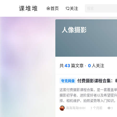
课堆堆
首页
关注
人像摄影
共
43
篇文章 ·
0
人关注
付费摄影课程合集：
夸克网盘
这套付费摄影课程合集，是一套覆盖
摄影初学者、进阶爱好者以及希望提升
择、相机维护、拍照姿势等入门知识
帮助学员掌握直方图、曝光补偿、包
海海海海HHH
1 个月前
1
彩基础与色彩运用，构建完整的摄影知