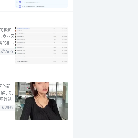
的摄影
与商业风
牌的相机
“高清朋
布光技巧
、光圈等
照的新
了解手机
场景进
人像
手机摄影
炫酷大