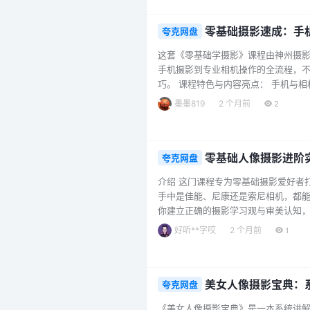
要素、镜头选择、色彩漂移与白平衡、RA
零基础摄影速成：手
夸克网盘
这套《零基础学摄影》课程由神州摄
手机摄影到专业相机操作的全流程，
巧。 课程特色与内容亮点： 手机与
同时深入讲解相机与镜头的选择、曝光
墨墨819
2 个月前
2
节讲解摄影构图、景别运用以及光线技
姿与场景引导：提供详细的人物摆姿动作
零基础人像摄影进阶
夸克网盘
介绍 这门课程专为零基础摄影爱好者
手中是佳能、尼康还是索尼相机，都能
你建立正确的摄影学习观与审美认知
像摆姿、场景踩点、模特沟通、夜景与
好听**字哎
2 个月前
1
成一套人像写真的能力，拍出富有情感与
进阶大神人像摄影课 ├── 1、一.如何
美女人像摄影宝典：系
夸克网盘
《美女人像摄影宝典》是一本系统讲