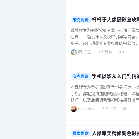
种色调搭配及审美要素分析，夯实拍摄…
杯杯子人像摄影全攻
夸克网盘
此教程专为摄影爱好者量身打造，覆
管理、主题设计以及模特引导等内容。同
新手，还是想提升专业技能的摄影师，
明*归尘
3 个月前
1
手机摄影从入门到精
夸克网盘
本课程专为手机摄影新手量身打造，提
手机，都能找到适配的摄影秘籍。课
技巧，以及后期调色和视频拍摄剪辑
模式使用、摆姿技巧、构图方法以及
cloverMol
3 个月前
1
有视频拍摄与剪辑课程，包括视频参
摄影达人。...
人像审美精修调色摄
百度网盘