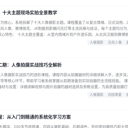
面组合等基…...
：十大主题现场实拍全景教学
拍为核心，系统拆解了十大人像摄影主题。课程覆盖了从复古情绪、日式浴袍、
风人像、赛博朋克、JK制服到影棚闪光灯等主流风格与技法，每个主题均分为
核心特色： 十大主题全覆盖：从室内情绪片到户外游乐园，从古风汉服到赛博
拍教学：全程以现场实拍演示为主，直观展示从布光、构图到引导模特的完整流
人像摄影
古风人像
等专业修图课程，帮助提升皮肤质感与光影处理能力。 课程章节概览： 第1节
…...
二期：人像拍摄实战技巧全解析
于人像摄影实战技巧的进阶课程。课程内容从拍摄器材的详细讲解入手，逐步深
导等核心环节，帮助学习者系统掌握从前期准备到实际拍摄的全流程技能。 课
器材与设置：详细讲解视频与图片拍摄的器材选择及参数设置，为高质量拍摄打
用品的准备，以及妆造、服装搭配与拍摄场景的挑选技巧。 实战技巧：深入讲
人像摄影
向田茉夏
示操作要点。 情绪与引导：教授如何引导被摄者的情绪与动作，让照片更具表
选择技巧，以及…...
程：从入门到精通的系统化学习方案
大模块、200多节视频课，内容从摄影基础、后期调色，到创意拍摄技巧和大