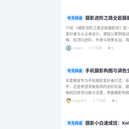
针对单一主体、环境人像等常见拍摄场景
摄影进阶之路全能摄
夸克网盘
介绍 《摄影进阶之路全能摄影班》是
爱好者与从业者设计。课程以案例驱
格、机顶闪进阶、外景与夜景实战，
与灯光设备，课程都强调器材通用性与
roselix
2 个月前
2
友圈”导出规范与素材包，让作品输出更
基础参数讲起，逐步深入到单灯、多灯、
手机摄影构图与调色
夸克网盘
本套教程专为手机摄影爱好者打造，
手，还是希望突破瓶颈的进阶玩家，都
相机的各项功能与设置，掌握摄影构图
行专项训练，包括静物美食拍摄、咖啡
langx615
2 个月前
2
篇：详细讲解女生拍照的站姿、坐姿、
片。 后期篇：深入讲解专业调色软件LR
摄影小白速成班：Ke
夸克网盘