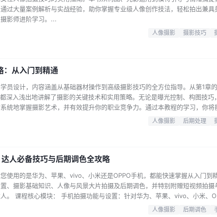
，通过大量案例解析与实战经验，助你掌握专业级人像创作技法，轻松拍出兼具
影师进阶学习。...
人像摄影
摄影技巧
略：从入门到精通
学员设计，内容涵盖从基础器材操作到高级摄影技巧的全方位指导。从第1章
章都深入浅出地讲解了摄影的关键技术和实用策略。无论是曝光控制、构图技巧
你系统地掌握摄影艺术，并有效提升你的职业竞争力。通过本教程的学习，你将
拍摄机会，展现你的独特视角和创意。 系统化课程体系，零基础也能快速上手
人像摄影
后期处理
对焦、曝光三要素（光圈、快门、感光度）以及手动曝光模式的控制，帮助学员
习完美曝光…...
：达人必备技巧与后期调色全攻略
您使用的是华为、苹果、vivo、小米还是OPPO手机，都能快速掌握从入门到
设置、摄影基础知识、人像与风景大片拍摄及后期调色，并特别附赠短视频拍摄
。 课程核心模块： 手机拍摄功能与设置：针对华为、苹果、vivo、小米、O
设置，让您充分挖掘手机相机潜力。 摄影基础必备知识：从对焦曝光、焦距选
人像摄影
后期调色
速摄影等进阶玩法，系统构建摄影理论框架。同时涵盖6种构图方法、5种光线