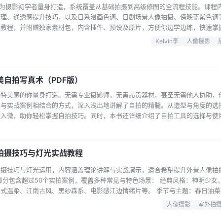
授，专为摄影初学者量身打造，系统覆盖从基础拍摄到高级修图的全流程技能。课程
原理、通透感提升技巧，以及日系漫画色调、日剧场景人像拍摄、傍晚蓝紫色调
频教程，并附赠独家素材包，内含插件、预设及原片，方便你边学边练，快速掌
清晰，便于按需学习： 课程视频：共10节课，涵盖摄影基础、后期调色原理、
Kelvin李
人像摄影
、傍晚蓝紫色调等主题，完结篇总结提升。 课程素材：包含插件、预设、原片
论…...
自拍写真术（PDF版）
独特美感的你量身打造。无需专业摄影师，无需昂贵器材，甚至无需他人协助，
识与实战案例相结合的方式，深入浅出地讲解了自拍的精髓。从造型与角度的选
致入微，助你轻松掌握自拍技巧。同时，本书还详细介绍了自拍工具的选择与使
大量独具氛围和创意构图的自拍照，不仅展示了自拍的多样性和艺术性，更引导
你在自拍中展现出与众…...
拍摄技巧与灯光实战教程
拍摄技巧与灯光运用，内容涵盖理论讲解与实战演示，适合希望提升外景人像拍
部分包含超过50个实拍案例，覆盖多种常见与特色场景： 经典风格：神明少女
式温柔、江南古风、黑纱森系、电影感江边情绪片等。 季节与主题：春日油菜
崎骏的天空、秋天树林大衣、黄昏蓝调时刻、漫天星辰烟花等。 街拍与生活：
人像摄影
室外拍
、公交车站、斑马线港风、公路延伸感、天台青春写真等。 基础与技巧：相机