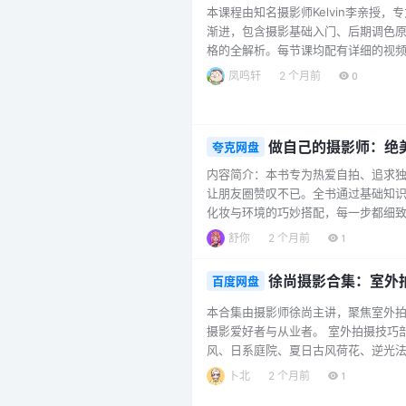
本课程由知名摄影师Kelvin李亲
渐进，包含摄影基础入门、后期调色
格的全解析。每节课均配有详细的视
影与修图的核心技巧。 课程目录结构
凤鸣轩
2 个月前
0
理、日系漫画色调、日剧场景人像拍摄
资源，配合视频教学，助你高效实践。 无
做自己的摄影师：绝美
夸克网盘
内容简介：本书专为热爱自拍、追求
让朋友圈赞叹不已。全书通过基础知
化妆与环境的巧妙搭配，每一步都细
自拍作品更加完美无瑕。书中收录了
舒你
2 个月前
1
仅美观，更蕴含着艺术般的气质氛围，让
徐尚摄影合集：室外
百度网盘
本合集由摄影师徐尚主讲，聚焦室外
摄影爱好者与从业者。 室外拍摄技巧
风、日系庭院、夏日古风荷花、逆光法
花树下、麦田青春文艺、秋季枫叶、宫
卜北
2 个月前
1
小卖部、晚霞台偶剧风格、街拍校园风