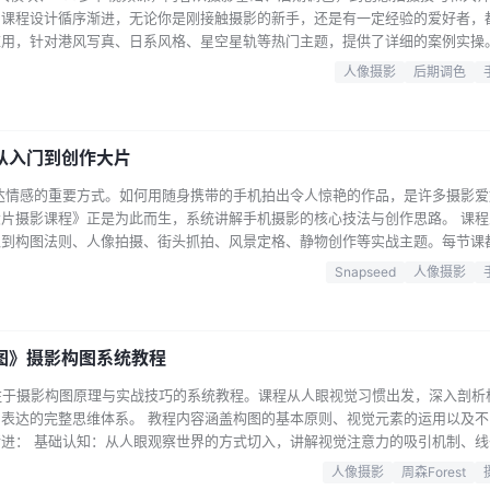
。课程设计循序渐进，无论你是刚接触摄影的新手，还是有一定经验的爱好者，
应用，针对港风写真、日系风格、星空星轨等热门主题，提供了详细的案例实操
训营，方便你随时随地提升拍摄技巧。此外，“黑皮书”系列分享带你深入了解
人像摄影
后期调色
美视野。精选内容涵盖人像光影过渡技巧、日出日落后期调色、手机修图步骤、
解等…...
从入门到创作大片
达情感的重要方式。如何用随身携带的手机拍出令人惊艳的作品，是许多摄影爱
片摄影课程》正是为此而生，系统讲解手机摄影的核心技法与创作思路。 课程
入到构图法则、人像拍摄、街头抓拍、风景定格、静物创作等实战主题。每节课
握拍摄要领。例如，在“破解构图这门‘玄学’”中，课程会拆解经典构图原理，让
Snapseed
人像摄影
的瞬间”则教授预判与抓拍技巧，让日常场景焕发故事感。 后期处理同样是手机
...
构图》摄影构图系统教程
套专注于摄影构图原理与实战技巧的系统教程。课程从人眼视觉习惯出发，深入剖析
表达的完整思维体系。 教程内容涵盖构图的基本原则、视觉元素的运用以及不
进： 基础认知：从人眼观察世界的方式切入，讲解视觉注意力的吸引机制、线
的关系。 构图原则：系统阐述摄影构图的意义与原则，帮助理解“好的构图是
人像摄影
周森Forest
：深入讲解色彩、明暗在构图中的韵律与表现力，以及横竖构图的选择逻辑。 实