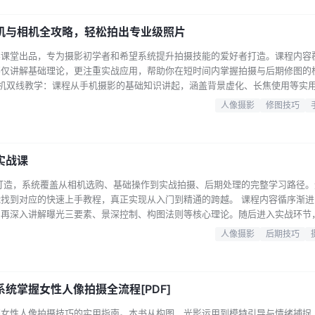
W格式处…...
机与相机全攻略，轻松拍出专业级照片
影课堂出品，专为摄影初学者和希望系统提升拍摄技能的爱好者打造。课程内容
不仅讲解基础理论，更注重实战应用，帮助你在短时间内掌握拍摄与后期修图的
相机双线教学：课程从手机摄影的基础知识讲起，涵盖背景虚化、长焦使用等实
参数调节等专业内容，满足不同设备用户的需求。 构图与光线实战解析：专门
人像摄影
修图技巧
巧，让你在不同场景下都能快速找到最佳拍摄角度，提升照片的视觉冲击力。 
讲解，并针对绣…...
实战课
打造，系统覆盖从相机选购、基础操作到实战拍摄、后期处理的完整学习路径。
找到对应的快速上手教程，真正实现从入门到精通的跨越。 课程内容循序渐进
，再深入讲解曝光三要素、景深控制、构图法则等核心理论。随后进入实战环节
樱花等主题拍摄技巧，每一步都有清晰示范。 通过这套课程，你将掌握独立策
人像摄影
后期技巧
创意的作品，逐步成长为朋友圈里的“摄影大神”。 文件目录树： └── 0
学习…...
统掌握女性人像拍摄全流程[PDF]
解女性人像拍摄技巧的实用指南。本书从构图、光影运用到模特引导与情绪捕捉