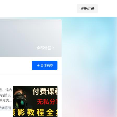
登录/注册
全部标签
关注标签
进，适合
解品牌选
光技巧，
，以及色
后期修图
开始，讲