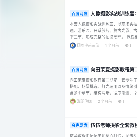
解机位选择、减法原则、线条情感、点线
人像摄影实战训练营
百度网盘
本套人像摄影实战训练营，以现场实
题、游乐园、日系胶片、复古光影、古
下三节，形成完整的拍摄闭环。 课程
足不同风格的人像创作需求。 实战跟
圆周率前三位
1 个月前
1
期修图进阶：特别包含中性灰与双曲线
绪（上/中/下） 第2节：日式浴袍（上/中
向田茉夏摄影教程第
百度网盘
向田茉夏摄影教程第二期是一套专注
搭配、场景挑选、灯光运用以及情绪引
含多个章节，结构清晰，循序渐进： 
础。 前期准备：涵盖灯光道具、辅助
湉閖倪妮
2 个月前
1
用与自然光运用，结合实际拍摄场景演
感染力。 角度与美学：分享拍摄角度的
伍伍老师摄影全套教
夸克网盘
这套教程由伍伍老师精心打造，涵盖8