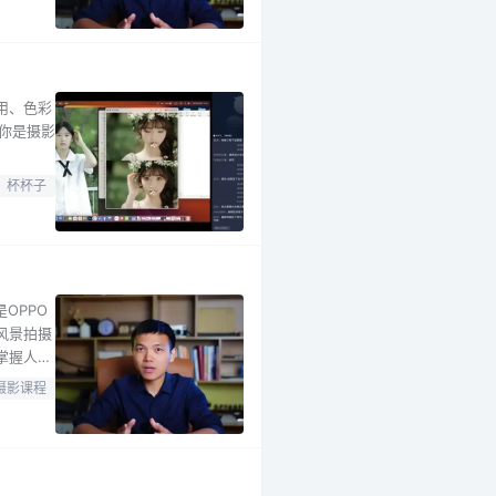
用、色彩
论你是摄影
杯杯子
OPPO
风景拍摄
掌握人像
调色。还
摄影课程
朋友圈的