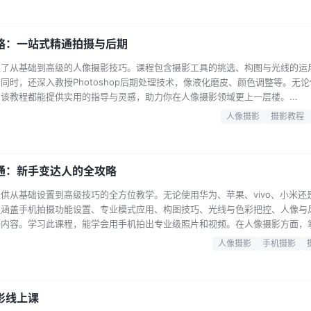
...
略：一站式精通拍摄与后期
盖了从基础到高级的人像摄影技巧。课程包含摄影工具的挑选、构图与光线的运
时，还深入教授Photoshop后期处理技术，像液化磨皮、颜色调整等。无
该教程都能提供实用的指导与灵感，助力你在人像摄影领域更上一层楼。...
人像摄影
摄影教程
通：新手变达人的全攻略
供从基础设置到高级技巧的全方位教学。无论使用华为、苹果、vivo、小米还是
程涵盖手机拍摄功能设置、专业模式应用、构图技巧、光线与色彩把控、人像与
等内容。学习此课程，能学会用手机拍出专业级照片和视频。在人像摄影方面，
后期调色等；风景摄影中，学会日出日落、月亮、城市风光等不同场景的拍摄与
人像摄影
手机摄影
数设置、运镜技巧、剪辑思路等。加入课程，开启手机摄影大师之旅，轻松成为
影线上课