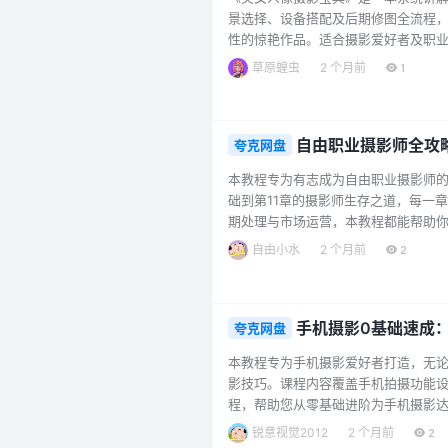
景选择、设备搭配及后期修图全流程
性的惊艳作品。适合摄影爱好者及职业摄
草原蝗虫
2 个月前
1
自由职业摄影师全攻
夸克网盘
本教程专为有志成为自由职业摄影师的
础到第11章的摄影师生存之道，每一
期处理与市场运营，本教程都能帮助
地开启你的自由摄影之路，抓住每一个
自由小水
2 个月前
2
最基础的器材认知开始，逐步深入到
的理论基础。随后进入器材进阶阶段，学
手机摄影0基础速成
夸克网盘
本教程专为手机摄影爱好者打造，无论
影技巧。课程内容覆盖手机拍摄功能
程，帮助您从零基础进阶为手机摄影达人
大主流品牌，逐一讲解拍摄功能与参数
锐意视觉2012
2 个月前
2
业模式参数详解，再到星空、追焦、高