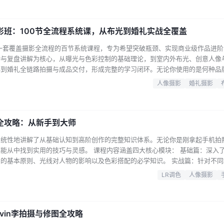
，…...
影班：100节全流程系统课，从布光到婚礼实战全覆盖
一套覆盖摄影全流程的百节系统课程，专为希望突破瓶颈、实现商业级作品进阶
动与复盘讲解为核心，从曝光与色彩控制的基础理论，到室内外布光、创意人像
再到婚礼全链路拍摄与成品交付，形成完整的学习闭环。无论你使用的是何种品
现场解决方案，帮助你真正掌握在不同场景下快速出片的实战能力。随课附赠
人像摄影
婚礼摄影
专业。 课程特色 系统化进阶路径：100节课程由浅入深，从安全快门、ISO
硬光、…...
全攻略：从新手到大师
系统性地讲解了从基础认知到高阶创作的完整知识体系。无论你是刚拿起手机拍
能从中找到实用的技巧与灵感。 课程内容涵盖四大核心模块： 基础篇：深入
的基本原则、光线对人物的影响以及色彩搭配的必学知识。 实战篇：针对不同
蛋糕特写、户外光线引导实拍，以及夜景星空、汽车光晕等特殊效果的创作。 
LR调色
人像摄影
半身姿势，对镜自拍与P图技巧，有效自拍方法，以及如何在家拍出情绪片和
的操作方法，涵盖…...
lvin李拍摄与修图全攻略