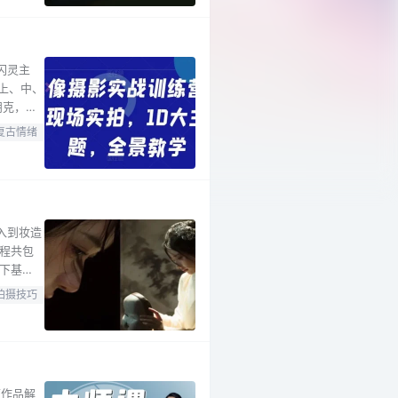
闪灵主
上、中、
朋克，满
程。 后
复古情绪
：复古情
入到妆造
程共包
下基
解灯光使
拍摄技巧
现力与
师作品解