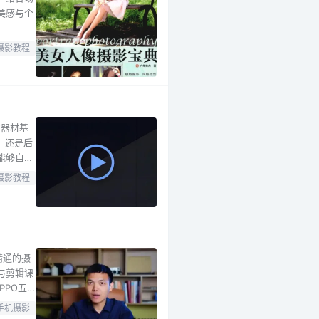
美感与个
摄影教程
的器材基
，还是后
能够自信
 教程从
摄影教程
打下坚实
精通的摄
与剪辑课
PPO五
择到专
手机摄影
运用、3