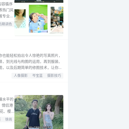
内容循序
等热门风
握专业摄
通透感处
后期调色
等实用
你也能轻松拍出令人惊艳的写真照片，
择，到光线与构图的运用，再到服装、
用，以及后期简单的修图技术，让你的
你进入自拍摄影的新境界。这些照片不
人像摄影
岑宝蓝
摄影技巧
摄水平的
、情侣港
花、樱
老街道
摄
徐尚
曝光三