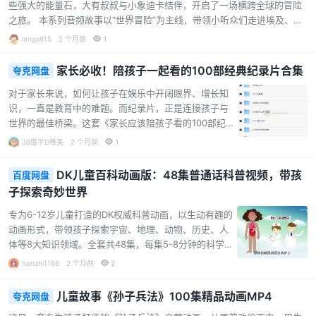
些强大的能量石，大有叔叔与小象迪卡结伴，开启了一场横跨全球的冒险
处、爱吃零食、爱逞能等。当父母发现这些问题时，总是努力了解孩
之旅。 本系列音频故事以“世界冒险”为主线，带领小听众们走进埃及、澳
子…...
大利亚、墨西哥、德国、英国、希腊、意大利、俄罗斯、美国等国家和地
langx615
2 个月前
1
区。每一站都融入了当地的历史文化、地标建筑与风土人情，让孩子在听
故事的同时，潜移默化地了解世界。 故事内容亮点： 埃及奇遇记：木乃伊
家长必收！陪孩子一起看的100部经典纪录片合集
夸克网盘
复活、金字塔探秘、神庙奇迹，感受古埃及的神秘文明。 澳大利亚的神奇
对于家长来说，如何让孩子在娱乐中开阔眼界、增长知
冒险：幽灵琴声、大堡礁保卫战、移动迷宫，探索南半球的奇幻自然。 梦
识，一直是教育中的难题。而纪录片，正是连接孩子与
幻的墨西哥：亡灵节、骷髅公主、玉米故乡，体验独特的拉丁美洲文化。
世界的最佳桥梁。这套《家长应该陪孩子看的100部纪录
童话世界德…...
片》合集，精选了BBC等顶级制作机构的经典之作，内容
38度半D唯美
2 个月前
1
横跨自然、历史、科技、艺术等多个领域，是亲子共赏
的绝佳资源。 自然探索，感受地球脉动 从神秘的《恒
DK儿童百科动画版：48集普通话科普视频，带孩
百度网盘
河》到壮丽的《行星地球》，从深邃的《蓝色星球》到
子探索奇妙世界
狂野的《野性加勒比》，这些纪录片以震撼的镜头语
言，带领孩子深入地球的每一个角落。无论是《活力星
专为6-12岁儿童打造的DK权威科普动画，以生动有趣的
球》中生命的顽强，还是《地球的力量》中地质的变
动画形式，带领孩子探索宇宙、地理、动物、历史、人
迁，都能让孩子在惊叹中建立起对自然的敬畏与热爱。
体等8大知识领域。全套共48集，每集5-8分钟的科学讲
历史人文，触摸文明脉络 历史不再是枯燥的文字。通过
解，完美适配儿童的注意力时长，让孩子在轻松愉快的
hanzhi1166
2 个月前
2
《埃及》、《消…...
氛围中掌握百科知识。 内容亮点： 覆盖广泛：从地球构
造、恐龙时代到七大洲奥秘，从人体大脑与感官到古埃
儿童故事《孙子兵法》100集精品动画MP4
夸克网盘
及与中国历史，内容丰富多元，满足孩子的好奇心。 趣