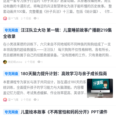
这是一套专为孩子打造的《孙子兵法》启蒙动画，从原著改编而来，用生
味讲解：采用动画形式呈现科学知识，将抽象概念具象
动有趣的卡通形式，将晦涩的兵法智慧转化为孩子能听懂的历史故事。 整
化，激发孩子的学习兴趣，让科普不再枯燥。 配套资
套动画共100集，完整覆盖《孙子兵法》十三篇，包括《始计篇》、《作
源：附带PDF电子书，方便孩子巩固所学知识，是家庭教
战篇》、《谋攻篇》、《军形篇》、《兵势篇》、《虚实篇》等核心篇
育的理想视听百科资源。 部分精彩剧集： 宇宙探索：我
薳**飞鹰
2 个月前
1
章。每一集都对应一个真实的历史事件，将故事的来龙去脉解析得言简意
们在天空中的位置、飞向月球、夜幕下的星空 地球…...
赅，让孩子在了解历史的同时，领悟国学的博大精深和做人的道理。 动画
汪汪队立大功 第一辑：儿童睡前故事广播剧219集
夸克网盘
的画风独具匠心，采用皮影戏与彩绘风相结合的风格。人物形象参考了传
全收录
统皮影戏的特点，既古朴又充满童趣，能瞬间吸引孩子的注意力，激发他
们的好奇心与探索欲。 每天5分钟，轻松了解一个历史故事 每集时长控制
在小男孩莱德的训练下，六只来自不同地域和不同种族的狗狗组成了一支
在5分钟左右，非…...
本领高强的超级救援队——汪汪队！ 每只狗狗不仅性格鲜明、各有所长，
而且都拥有属于自己的炫酷救援装备。“没有困难的工作，只有勇敢的狗
狗！”是汪汪队的信念。 当冒险湾的居民遇到困难时，汪汪队总是第一时
雨初晴shine
2 个月前
1
间出现在救援现场。莱德冷静指挥，狗狗们分工合作，一起发现问题、分
析问题并找到解决问题的办法。 凭借专业的救援技术、无畏的勇气和无间
180天脑力提升计划：高效学习与亲子成长指南
夸克网盘
的协作，汪汪队一次又一次成功化解了危机。 内容特色： 完整第一辑219
本套课程专为家长与孩子共同设计，旨在通过180天的系
集：收录了从“海上救援”到“狗狗马戏团”等100个完整故事，每个故事分为
统训练，全面提升孩子的学习能力与大脑潜能。内容覆
多集，情节连贯，适合孩子连续收听。 多人广播剧形式：采用角色扮演和
盖记忆力提升、考试焦虑缓解、作业效率提高、英语学
音…...
习技巧、创造力培养等多个核心领域，结合科学方法与
薳**飞鹰
2 个月前
3
实用技巧，帮助孩子突破学习瓶颈，成长为自信、专
注、高效的学霸。 课程由多位《最强大脑》明星选手及
儿童绘本故事《不再害怕和妈妈分开》PPT课件
夸克网盘
科学团队联合打造，包括世界记忆大师王峰、刘健、郑