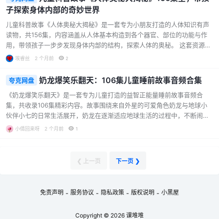
生活习俗、饮食起源等多个领域。从“万里长城有多长？”到“为什么啤酒瓶
子探索身体内部的奇妙世界
盖儿上的锯齿有21个？”，每一个问题都贴近孩子的好奇心，用生动易懂的
语言解答那些“为什么”。资源目录： 01 万里长城有多长？.mp3 02…...
儿童科普故事《人体奥秘大揭秘》是一套专为小朋友打造的人体知识有声
读物，共156集，内容涵盖从人体基本构造到各个器官、部位的功能与作
用，带领孩子一步步发现身体内部的结构，探索人体的奥秘。 这套资源以
生动有趣的方式解答了孩子们心中关于身体的种种疑问：我们是如何获得
埃睿丝
2 个月前
2
各种感知信息的？为什么会有记忆？为什么会生病？哪些习惯能帮助我们
变得更健康？还有那些日常中常见的小现象——为什么会打嗝、为什么会
奶龙爆笑乐翻天：106集儿童睡前故事音频合集
夸克网盘
抽筋，这些身体反应又是从何而来？ 内容采用图文并茂的方式呈现，专业
《奶龙爆笑乐翻天》是一套专为儿童打造的益智正能量睡前故事音频合
且系统的知识体系让孩子对人体知识的掌握更加全面。重点知识点还配有
集，共收录106集精彩内容。故事围绕来自外星的可爱角色奶龙与地球小
互动性讲解，深入解析科普知识，帮助孩子们更深入地了解自己的身体，
伙伴小七的日常生活展开，奶龙在逐渐适应地球生活的过程中，不断闹出
激发学习能力和发散…...
各种令人捧腹的“小麻烦”，让小七哭笑不得。这一对活宝的互动充满了欢
小倩回来呀
2 个月前
1
声笑语，为孩子们带来轻松愉快的听觉体验。 听奶龙爆笑故事，宝贝能获
得什么？ 全程爆笑，笑点密集，激发孩子的快乐情绪 轻松解压，帮助孩子
释放一天的压力与烦恼 建立正确观念，在趣味故事中培养友谊与正能量 以
❮ 上一页
下一页 ❯
兴趣为主导，边听故事边涨知识，寓教于乐 故事目录涵盖丰富多样的主
题，例如： 第001集 奇妙的时空穿梭机 第002集 挑战泡泡熊 第003
集…...
免责声明
服务协议
隐私政策
版权说明
小黑屋
-
-
-
-
Copyright © 2026
课堆堆