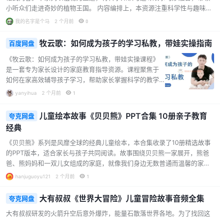
小听众们走进奇妙的植物王国。 内容编排上，本资源注重科学性与趣味性
的平衡，紧扣时代脉搏，将最新的植物学知识以生动易懂的方式呈现给孩
我的名字是个马
2 个月前
0
子。每个故事都经过精心设计，不仅介绍相关植物的特征与习性，还通过
有趣的小故事激发孩子的探索欲。 该系列特别强调互动性与启发性，在寓
牧云歌：如何成为孩子的学习私教，带娃实操指南
百度网盘
教于乐中培养孩子的阅读能力、思维能力和动手能力。内容结合当代少年
《牧云歌：如何成为孩子的学习私教，带娃实操课程》
儿童的特点，用准确严谨又生动有趣的文字，解答孩子们平时好奇的科学
是一套专为家长设计的家庭教育指导资源。课程聚焦于
人文问题。这些故事既是对课本知识的补充与深化，也是孩子认识世界、
如何在家高效辅导孩子学习，帮助家长掌握科学的教学
了解自然的窗口，…...
方法与沟通技巧，从“陪读”转变为真正的“学习私教”。 课
yanyihua
2 个月前
1
程内容特色： 实操导向：课程内容以实际场景为切入
点，涵盖作业辅导、学习计划制定、注意力训练、情绪
儿童绘本故事《贝贝熊》PPT合集 10册亲子教育
夸克网盘
管理等多个维度，提供可直接应用的方法与话术。 系统
经典
化框架：从了解孩子的学习类型到建立家庭学习规则，
逐步构建一套完整的家庭辅导体系，避免碎片化、低效
《贝贝熊》系列是风靡全球的经典儿童绘本，本合集收录了10册精选故事
的辅导方式。 亲子关系兼顾：在提升学习效率的同时，
的PPT版本，适合家长与孩子共同阅读。故事围绕贝贝熊一家展开，熊爸
注重维护良好的亲子互动，帮助家长在辅导过程中减少
爸、熊妈妈和一双儿女组成的家庭，就像我们身边无数普通而温馨的家
冲突，增强孩子的学习主动性。 这套课程适合希望提升
庭。这个家庭充满爱与和睦，但在子女教育上也面临着种种现实问题。 本
hanjuguoyu121
2 个月前
1
家庭教育质…...
套PPT包含以下10个故事： 《受人冷落》 《和父母相处》 《在奶奶家》
《坏习惯》 《怕黑》 《朋友之交》 《科学饮食》 《见啥要啥》 《钱的学
大有叔叔《世界大冒险》儿童冒险故事音频全集
夸克网盘
问》 《难忘的生日》 每个故事都聚焦于孩子成长中常见的困扰：啃指甲、
大有叔叔研发的火箭升空后意外爆炸，能量石散落世界各地。为了找回这
怕黑、作噩梦、懒惰、不愿完成作业、乱花钱、迷恋电视、不会与他人相