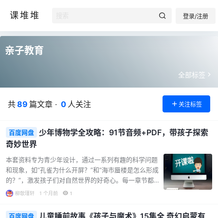
课堆堆
登录/注册
亲子教育
全部标签
共
89
篇文章 ·
0
人关注
关注标签
少年博物学全攻略：91节音频+PDF，带孩子探索
百度网盘
奇妙世界
本套资料专为青少年设计，通过一系列有趣的科学问题
和现象，如“孔雀为什么开屏？”和“海市蜃楼是怎么形成
的？”，激发孩子们对自然世界的好奇心。每一章节都包
含音频和PDF文件，帮助孩子们以轻松愉快的方式学习复
柳欹瑾轩
1 个月前
1
杂的科学知识。此外，资料还包括特别加餐内容，如“怎
样让博物学帮作文加分？”，不仅增加知识的深度，还提
儿童睡前故事《孩子与魔术》15集全 奇幻启蒙有
百度网盘