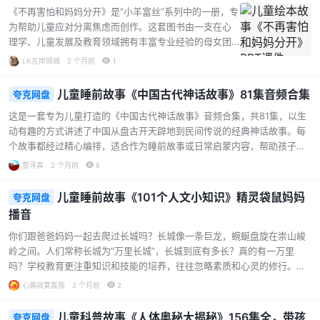
才千，以及“水哥”王昱珩等。每节课均结合具体案例与实
《不再害怕和妈妈分开》是“小羊富丝”系列中的一册，专
操方法，家长可即学即用，与孩子共同打造高效学习环
为帮助儿童应对分离焦虑而创作。这套图书由一支在心
境，激发无限潜能。 课程特色： 记忆大师亲授：王峰、
理学、儿童发展及教育领域拥有丰富专业经验的母女团
刘健、郑才千等世界记忆冠军亲自讲解，传授记忆宫
队共同打造，通过生动有趣的故事，引导孩子理解和处
LK左岸倾城
2 个月前
1
殿、场景法、标题定桩法等高效记忆技巧，轻松搞定古
理成长中常见的恐惧情绪。 本资源为PPT课件形式，内
文、单词、历史…...
容围绕小羊富丝的故事展开，适合家长或老师用于亲子
儿童睡前故事《中国古代神话故事》81集音频合集
夸克网盘
共读或课堂活动。通过绘本中的情节和角色，孩子可以
这是一套专为儿童打造的《中国古代神话故事》音频合集，共81集，以生
学习如何面对与妈妈分离时的紧张与不安，逐步建立安
动有趣的方式讲述了中国从盘古开天辟地到民间传说的经典神话故事。每
全感与独立性。 资源特色： 聚焦儿童分离焦虑，提供温
个故事都经过精心编排，适合作为睡前故事或日常启蒙内容，帮助孩子在
和有效的心理疏导方法 故事贴近生活，易于孩子理解和
聆听中了解中华文化的源头与智慧。 故事内容丰富，涵盖创世神话、英雄
共情 PPT格式便于展示和互动，适合家庭或教育场景使
萱寻真
2 个月前
8
传说与民间奇谭 创世与起源：从盘古开天辟地、女娲造人补天，到三皇五
用 内容价值： 帮助孩子认识并表达自己的情绪 培养孩
帝的传说，系统梳理了华夏文明的早期脉络。 英雄与抗争：包含夸父追
子…...
儿童睡前故事《101个人文小知识》精灵袋鼠妈妈
夸克网盘
日、精卫填海、羿射九日、大禹治水等经典故事，传递坚韧不拔的精神。
播音
智慧与发明：伏羲教人打鱼、神农尝百草、仓颉造字、钻木取火等，展现
先民的创造与探索。 民间与奇幻：八仙过海、哪吒闹海、十二生肖的由
你们跟爸爸妈妈一起去爬过长城吗？长城像一条巨龙，蜿蜒盘旋在崇山峻
来、鲤鱼跃龙门等…...
岭之间。人们常称长城为“万里长城”，长城到底有多长？真的有一万里
吗？学校教育更注重知识和技能的培养，往往忽略素质和心灵的修行。从
小培养孩子的人文知识，让孩子更好地管理情绪、做人处事，快来听《101
心痛寂寞轰我
2 个月前
2
个人文小知识》。这套由精灵袋鼠妈妈倾情播音的儿童睡前故事，精选了1
01个趣味横生的人文小知识，内容涵盖中外历史、地理名胜、艺术文化、
儿童科普故事《人体奥秘大揭秘》156集全，带孩
夸克网盘