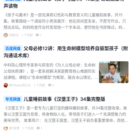
高学习兴趣和写作能力。这是一次奇妙的科学探索之
声读物
旅，让孩子们在玩乐中成长为小小博物学家。 内容特
色： 体系完整，覆盖广泛：全套共91节内容，涵盖动
《孩子与魔术》是一部充满奇幻色彩与教育意义的儿童睡前故事，共15
物、植物、人体、医学、历史、语言、艺术等多个领
集。故事围绕一个调皮的小男孩展开：他在房间里发呆，不愿写作业，只
域。从“孔雀为什么开屏”到“如何识别古代文字”，从“番茄
想出去玩。妈妈检查作业时发现他一个字未动，便罚他在书房悔过。妈妈
是蔬菜还是水果”到“阿司匹林为什么是一个传奇”，每
离开后，小男孩像发了疯似的乱扔东西、破坏家具。 在一阵大肆破坏之
刘彤00
1 个月前
1
一…...
后，房间里的家具忽然拥有了生命。一张沙发椅和一把高背椅开始动起
来，跳起了一段奇怪的舞蹈。它们一边数落小男孩的不是，一边决定以后
父母必修12讲：用生命树模型培养自驱型孩子（附
百度网盘
再也不让他躺在自己身上休息。说完，它们便号召其他家具一起离开，免
沟通话术库）
得继续被小男孩破坏。 这部作品通过拟人化的家具与孩子的互动，巧妙地
将“珍惜物品”“尊重他人”等道理融入奇幻情节中。故事节奏轻快、语言生
中科院心理所专家参与研发的《为人父母必修：生命树
动，非常适合作为睡前…...
父母执照课》，是一套系统解决家庭教育核心难题的实
战课程。课程以“生命树模型”为框架，融合冰山理论、家
庭生命周期等心理学工具，直击孩子写作业拖拉、手机
林子baby的九九
1 个月前
2
成瘾、亲子冲突等10大常见问题。 课程共18讲，从建立
温暖的家庭港湾开始，逐步深入探讨爱与界限的平衡、
儿童睡前故事《汉堡王子》34集完整版
夸克网盘
不教的教育艺术、内在冰山的改变，以及如何有效协助
《汉堡王子》是一套专为儿童打造的趣味睡前故事，共34集完整收录。故
孩子、让孩子热爱学习等关键议题。每一讲都配有具体
事以汉堡王国为背景，将食物拟人化，带领孩子们进入一个充满想象力的
的方法和案例，帮助家长从根源上理解孩子的行为与心
美味世界。 故事简介： 在汉堡王国里，汉堡王子肩负着重要使命，而他的
理需求。 课程核心特色： 系统化工具包：包含21天习惯
好朋友可乐则在一旁守护。故事从“汉堡国王有贵宾”开始，展开了一系列
养成表、100句赋能话术、3套情绪管理游戏，即学即
感*妖孽
1 个月前
1