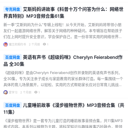
奇妙的冒险：王子泡酱汁浴、筷子小姐来访、麦麦小姐发出邀请……每一
用。 实用沟通技巧：深度讲解“非暴力沟通”与“积极暗
集都是一个独立的小故事，情节生动有趣，充满童真。 内容特色： 健康科
示…...
艾斯妈妈讲故事《科普十万个问答为什么：网络世
夸克网盘
普融入故事：故事不仅有趣，还巧妙融入了健康饮食知识。例如“汉堡包为
界真特别》MP3音频合集61集
什么不健康”、“红肉白肉是一家”等情节，让孩子在听故事的同时，潜移默
化地了解食物营养与均衡饮食的重要性。 角色丰富，寓教于乐：汉堡王
新一季“艾斯妈妈为什么”专辑上线啦！从今天开始，艾斯妈妈将带领小朋
子、可…...
友们一起遨游网络世界，解答关于网络的种种疑问。本专辑旨在帮助孩子
们在上网时提升安全意识，学会保护自己，是一份非常实用的网络世界遨
游指南。 “艾斯妈妈”协同一线幼教老师，倾力打造了这套给孩子的网络世
魔王的契约书
2 个月前
1
界遨游书，堪称超级实用的上网防身术。网络时代的孩子，几乎天然就是
网民，除了要熟悉数码产品的使用技巧，更需要了解网络世界的风险和规
英语有声书《超级妈咪》Cherylyn Feierabend作
百度网盘
则。本专辑作为《艾斯妈妈为什么》系列的“网络特别篇”，通过趣味问答
品 全30集
的形式，涵盖网络知识、网民权益、上网礼仪、安全注意事项等多个方
面，引领孩子们认识网络世界的潜在规则与权利义务，让网络成为孩子们
《超级妈咪》是由Cherylyn Feierabend创作并录制的英语有声书系列，
学习生活的助推器。…...
全30集，专为关注亲子成长与家庭教育的家长群体打造。每一集围绕一个
具体的育儿场景展开，以轻松、实用的方式帮助家长应对日常育儿挑战。
内容特色： 场景化育儿指南：从孩子闹脾气、撒谎、骂脏话，到断奶、长
爱学习
2 个月前
1
牙、睡眠问题，再到亲子购物、全家出游、痛失爱宠等，覆盖0-6岁幼儿
成长中的高频难题。 实用技巧与心理支持：不仅提供具体的行为引导方法
儿童睡前故事《漫步植物世界》MP3音频合集（共
百度网盘
（如“怎样让孩子听话”“正面语言的力量”），还关注妈妈自身的情绪管理
11集）
（如“妈妈倦怠症”“妈妈也要请病假”），体现对育儿者心理健康的关怀。
英语原声沉浸：由作者Cherylyn Feiera…...
《漫步植物世界》是一套专为儿童打造的睡前故事音频合集，共11集MP3
格式内容。本系列以植物为主题，将科学知识与趣味故事巧妙融合，带领