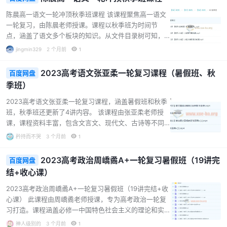
为学生提供了系统的学习资料。无论是对于基础薄弱的
学生，还是希望进一步提高成绩的学生，都具有较高的
陈晨高一语文一轮冲顶秋季班课程 该课程聚焦高一语文
学习价值。...
一轮复习，由陈晨老师授课。课程以秋季班为时间节
点，涵盖了语文多个板块的知识。从文件目录树可知，
课程包含信息类文本的信息比对题、小说的情节概括题
jingmin329
2 个月前
1
以及人物形象分析题等内容。通过对这些题型的深入讲
解和练习，帮助学生掌握语文考试中的解题技巧，提升
2023高考语文张亚柔一轮复习课程（暑假班、秋
百度网盘
语文成绩。对于高一学生来说，这是一个巩固知识、提
季班）
升能力的好机会。...
2023高考语文张亚柔一轮复习课程，涵盖暑假班和秋季
班，秋季班还更新了4讲内容。 该课程由张亚柔老师授
课，课程资料丰富，包含文言文、现代文、古诗等不同
板块的解题策略和课堂笔记。课程围绕高考语文的各类
矜持而不哭
3 个月前
1
题型展开，如文言文断句题、现代文情感主旨类题、诗
歌赏析类题等，通过直播课程和题型精炼，帮助学生系
2023高考政治周嶠矞A+一轮复习暑假班（19讲完
百度网盘
统复习语文知识，掌握解题方法和技巧。对于准备参加
结+收心课）
高考的学生来说，这是一套实用的复习资料，能有效提
升语文成绩。...
2023高考政治周嶠矞A+一轮复习暑假班（19讲完结+收
心课） 此课程由周嶠矞老师授课，专为高考政治一轮复
习打造。课程涵盖必修一中国特色社会主义的理论和实
践、必修二我国的生产资料所有制和收入分配方案等内
神人级别的
3 个月前
1