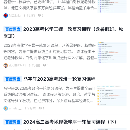
实掌握知识点。同时，还提供了丰富的题型精练和课堂
暑假班和秋季班，已更新16讲。 此课程由刘秋龙老师授
笔记，方便学生巩固所学内容。无论是基础薄弱的学
课，他在文科数学教学方面经验丰富。课程涵盖了集合
生，还是希望进一步提升数学成绩的学生，都能从该课
与不等式、三角函数、指对函数等众多高考数学知识
轻云轻轻
3 个月前
5
程中受益。...
点。暑假班注重基础知识的讲解与巩固，秋季班则侧重
于知识的综合运用和题型的深入剖析。 课程特色在于通
2023高考化学王嫤一轮复习课程（含暑假班、秋
百度网盘
过详细的讲解和大量的题型精练，帮助文科考生扎实掌
季班）
握数学知识，提升解题能力。对于准备参加2023年高考
的文科学生来说，是一套非常实用的复习资料。...
2023高考化学王嫤一轮复习课程，涵盖暑假班、秋季班
等内容，为考生提供系统全面的复习指导。 该课程由王
嫤老师授课，针对高考化学知识点进行深入讲解。暑假
班和秋季班课程丰富，包含零轮复习、各章节知识讲解
duo8877471
3 个月前
1
以及题型精练等内容。通过对化学计量、氧化还原反
应、离子反应等基础概念，和氯硅、铁铜、钠镁铝等化
马宇轩2023高考政治一轮复习课程
百度网盘
合物知识的细致剖析，帮助学生打牢基础。 课程资料也
十分丰富，有课堂笔记、讲义、答案解析等，便于学生
马宇轩2023高考政治一轮复习课程，为考生提供全面且
随时巩固和复习。无论是基础薄弱的学生查漏补缺，还
系统的政治知识讲解。 该课程涵盖经济、政治、哲学与
是想提升成绩的学生进一步拓展知识，这门课程都能满
文化等多个板块。在经济部分，深入讲解基本经济制
足需求，助力考生在高考化学中取得好成绩。...
度、宏观经济运行等内容；政治板块聚焦党的领导、民
amulet__
3 个月前
2
主主体等核心要点；哲学与文化则探讨唯物辩证法、文
化的作用等知识。 课程特色在于结合讲义，有保姆版学
2024高三高考地理张艳平一轮复习课程（下）
百度网盘
员作业辅助，帮助考生进行基础通关和题型分类练习。