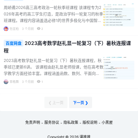
殊与极限、化归与转化等。通过题型精练和直播讲解，
帮助学生巩固知识、提升解题能力，适合准备参加高考
周峤矞2026高三高考政治一轮秋季班课程 该课程专为2
的学生，助力他们在高考数学中取得好成绩。...
026年高考的高三学生打造，是政治学科一轮复习的秋季
班课程。课程内容涵盖选必修1的世界多极化与中国智
慧、经济全球化与中国、国家和国际组织等知识点，还
怡宜柏
3 个月前
2
有必修4的文化传承与文化创新、认识论与历史唯物主
义、唯物辩证法的实质与核心等内容。 课程不仅有系统
2023高考数学赵礼显一轮复习（下）暑秋连报课
百度网盘
的知识点复习，还包含哲学与文化总结提升和题型技巧
程
等内容，能帮助学生巩固知识、提升解题能力。周峤矞
老师凭借丰富的教学经验，为学生提供专业的指导，助
2023高考数学赵礼显一轮复习（下）暑秋连报课程，秋
力学生在高考政治一轮复习中取得良好的效果，适合正
季班已更新6讲。 该课程由赵礼显老师授课，他在高考数
在进行高考政治一轮复习的高三学生。...
学教学方面经验丰富。课程涵盖函数、数列、平面向
量、三角函数等多个高中数学核心板块。通过系统的讲
菲格舞
3 个月前
1
解和归纳，帮助学生梳理知识点，构建完整的知识体
系。 课程中包含了详细的讲义和笔记，便于学生课后复
习和巩固。对于每个知识点，都有对应的题型归纳和讲
❮ 上一页
下一页 ❯
解，让学生能够掌握解题方法和技巧。此外，还有作业
题和作业讲解，帮助学生检验学习效果，及时发现问题
并解决。 此课程适合准备参加2023年高考的学生，无论
免责声明
服务协议
隐私政策
版权说明
小黑屋
-
-
-
-
是基础薄弱还是想要进一步提升数学成绩的学生，都能
从中受益。...
Copyright © 2026
课堆堆