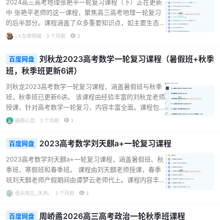
对于准备高考政治的学生而言，此课程能助力他们扎实
2024高三高考地理张艳平一轮复习课程（下）正在更新
掌握一轮复习知识，为后续备考打下坚实基础。...
中 张艳平老师的这一课程，聚焦高三高考地理一轮复习
的后半部分。课程涵盖了众多重要知识点，如主要生态
环境问题、旅游地理、可持续发展与区域协调等。通过
LK左岸倾城
3 个月前
3
对这些知识点的深入讲解，能帮助学生构建完整的地理
知识体系。 课程不仅有专题讲解，还配备了习题讲解，
刘秋龙2023高考数学一轮复习课程（暑假班+秋季
百度网盘
让学生在学习理论知识的同时，能通过练习巩固所学内
班，秋季班更新6讲）
容，提升解题能力。张艳平老师经验丰富，讲解细致，
能将复杂的地理知识以通俗易懂的方式传授给学生，非
刘秋龙2023高考数学一轮复习课程，涵盖暑假班与秋季
常适合高三学生在备考阶段进行系统复习。...
班，秋季班已更新6讲。 该课程由经验丰富的刘秋龙老师
授课，针对高考数学一轮复习，内容丰富全面。课程包
含平面向量、等差与等比、数列综合、导数与切线、导
画郎心恋
3 个月前
3
数中的分类讨论等多个重要知识点。通过直播课程和题
型精炼，帮助学生系统梳理知识，掌握解题技巧。 课程
2023高考数学刘天麒a+一轮复习课程
百度网盘
资料丰富，有讲义、题型精练以及课堂笔记等，方便学
生巩固学习。适合高三备考学生，能助力他们在高考数
2023高考数学刘天麒a+一轮复习课程，涵盖暑假班、秋
学复习中打下坚实基础，提升成绩。...
季班、寒假班和春季班。 课程由刘天麒老师授课，春季
班刘天麒老师产假期间由谭梦云老师代上。课程内容丰
富，涉及函数、三角函数、数列、导数、圆锥曲线等高
低头啖忘_沐沐L
3 个月前
2
考数学重点知识板块。 授课过程中注重解题技巧和数学
思想的传授，如导数之不等式处理技巧、数学思想之特
周峤矞2026高三高考政治一轮秋季班课程
百度网盘