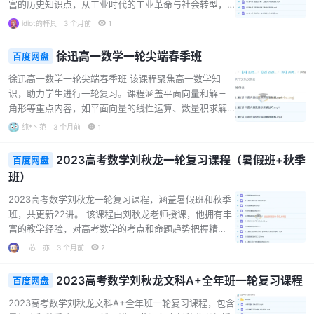
生，都能从课程中受益，为高考生物取得好成绩打下坚
富的历史知识点，从工业时代的工业革命与社会转型，
实基础。...
到世界殖民体系的形成，再到一战与苏联国家建设等内
idiot的杯具
3 个月前
1
容，全面且系统地帮助学生梳理历史脉络。课程特色在
于采用对比分析的方法，如对比不同制度下的社会改
徐迅高一数学一轮尖端春季班
百度网盘
革、不同国情下社会主义的探索等，让学生能够更清晰
地理解历史事件之间的联系与差异。同时，课程还注重
徐迅高一数学一轮尖端春季班 该课程聚焦高一数学知
解题思路的培养，像材料题解题思路与应用等内容，有
识，助力学生进行一轮复习。课程涵盖平面向量和解三
助于提高学生的应试能力。对于即将面临高考的高三学
角形等重点内容，如平面向量的线性运算、数量积求解
生来说，这是一套不可多得的历史复习课程，能够助力
技巧，以及解三角形的题型拓展和最值分析等。通过专
纯*丶范
3 个月前
1
学生在高考历史科目中取得优异成绩。...
业讲解，帮助学生掌握解题策略和方法，提升数学思维
和解题能力。适合处于高一阶段，希望系统复习数学知
2023高考数学刘秋龙一轮复习课程（暑假班+秋季
百度网盘
识、提高成绩的学生。...
班）
2023高考数学刘秋龙一轮复习课程，涵盖暑假班和秋季
班，共更新22讲。 该课程由刘秋龙老师授课，他拥有丰
富的教学经验，对高考数学的考点和命题趋势把握精
准。课程内容全面，暑假班从集合与不等式、函数等基
一芯一亦
3 个月前
2
础知识讲起，逐步深入到三角函数、解三角形等重点章
节；秋季班则聚焦于数列、平面向量、导数、圆锥曲线
2023高考数学刘秋龙文科A+全年班一轮复习课程
百度网盘
等高考核心考点。 课程特色在于注重知识的系统性和逻
辑性，通过详细的讲解和大量的例题分析，帮助学生扎
2023高考数学刘秋龙文科A+全年班一轮复习课程，包含