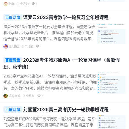
为学生提供全方位的学习支持。无论是基础加油包，还
统的讲解和刷题练习，帮助学生巩固生物知识，提升解
锦年
3 个月前
1
是高一下百套精选试题，都能助力学生提升物理成绩，
题能力。课程适合准备参加2023年高考的学生，能助力
适合高二学生…...
他们在高考生物科目中取得更好的成绩。...
谭梦云2023高考数学一轮复习全年班课程
百度网盘
谭梦云2023高考数学一轮复习全年班课程，涵盖暑假班
和秋季班，秋季班更新6讲。 该课程由谭梦云老师讲授，
适合备战2023年高考的学生。课程内容围绕高考数学知
识点展开，进行系统的一轮复习。老师会对各章节的重
夏*洛落
3 个月前
1
点、难点进行详细讲解，通过直播和题型精练等形式，
帮助学生巩固知识、提升解题能力。课程的特色在于注
2023高考生物邓康尧A+一轮复习课程（含暑假
百度网盘
重基础，将复杂的数学知识拆解成易于理解的部分，让
班、秋季班）
学生逐步掌握。同时，配备的课堂笔记也能辅助学生更
好地理解和复习课程内容。...
2023高考生物邓康尧A+一轮复习课程，涵盖暑假班和秋
季班，秋季班更新6讲。 该课程由邓康尧老师授课，他拥
有丰富的教学经验，能精准把握高考生物的考点和命题
趋势。课程内容丰富，包括生物福利资料，如选必判
这糖太咸
3 个月前
2
断、选必状态表以及思维导图等，帮助学生构建系统的
知识体系。 课程视频包含学习规划、期末复习、题型讲
刘莹莹2026高三高考历史一轮秋季班课程
百度网盘
解、细胞分裂、遗传物质探究等多个方面，通过多维度
比较有丝减数分裂过程等方式，让学生深入理解生物知
刘莹莹老师的2026高三高考历史一轮秋季班课程，是专
识。无论是基础薄弱的学生，还是想要进一步提升的学
门为高三学生打造的历史复习精品课程。课程涵盖了丰