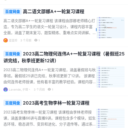
容。通过直播课程系统讲解知识点，搭配题型精练视
频，帮助学生巩固所学。课程还包含学习规划课，助力
高二语文邵娜A+一轮复习课程
百度网盘
学生合理安排学习进度。此外，还有课堂笔记和高考学
霸笔记等资料，为学生提供全面的学习支持，适合准备
高二语文邵娜A+一轮复习课程 该课程由邵娜老师精心打
参加高考的学生，能有效提升政治学科的复习效果。...
造，专为高二学生的语文一轮复习设计。课程内容丰富
全面，涵盖了期末复习、题型精炼、重难点实词讲解、
古今言殊篇等多个方面。 在课程中，邵娜老师会对易错
亚亚珍
3 个月前
1
词类活用、人间温情类小说、标题的含义与作用等知识
点进行详细剖析，帮助学生加深理解。同时，还会针对
2023高二物理何连伟A+一轮复习课程（暑假班25
百度网盘
创新与发展、家国情怀等主题进行写作指导，提升学生
讲完结，秋季班更新12讲）
的写作能力。 此外，课程还设置了直播课，如古诗讲
解、主题写作等，让学生能够与老师实时互动，及时解
2023高二物理何连伟A+一轮复习课程，涵盖暑假班与秋
决学习中遇到的问题。对于高二学生来说，这是一套非
季班。暑假班25讲已完结，秋季班更新了12讲。 该课程
常实用的语文复习课程。...
由何连伟老师授课，他有着丰富的教学经验。课程内容
围绕高二物理知识点展开，全面且系统地进行一轮复
Lavende_子琦丶
3 个月前
1
习。暑假班从电场、磁场、电路等基础概念入手，通过
详细讲解和大量题型精练，帮助学生巩固知识。例如，
2023高考生物李林一轮复习课程
百度网盘
在电场部分，深入剖析电荷、库仑定律与电场强度等概
念，让学生清晰理解物理原理。 秋季班则进一步深化知
2023高考生物李林一轮复习课程 该课程由李林老师授
识，如带电粒子在磁场中的运动等内容。课程还配备了
课，涵盖录播66讲与直播9讲。课程包含多个模块，如生
丰富的资料，包括课堂笔记、大招秘籍、精选试卷等，
态环境、稳态调节、变异和进化、分子遗传等。通过系