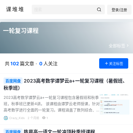
课堆堆
登录/注册
一轮复习课程
全部标签
共
102
篇文章 ·
0
人关注
关注标签
2023高考数学谭梦云a+一轮复习课程（暑假班、
百度网盘
秋季班）
2023高考数学谭梦云a+一轮复习课程包含暑假班和秋季
班，秋季班已更新4讲。 该课程由谭梦云老师授课，针对
高考数学进行全面的一轮复习。课程涵盖了数列综合、
等差与等比、导数与切线等重要知识点，通过直播课和
Crazy_Kids
2 个月前
1
题型精炼等形式，帮助学生巩固基础、提升解题能力。
课程资料丰富，包括讲义、题型精练以及课堂笔记等，
陈晨高一语文一轮冲顶秋季班课程
百度网盘