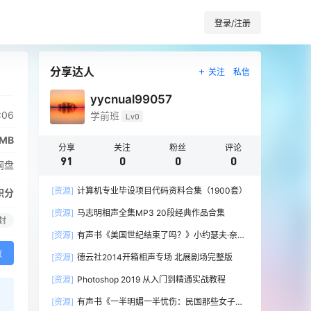
登录/注册
分享达人
关注
私信
yycnual99057
:06
学前班
Lv0
9MB
分享
关注
粉丝
评论
91
0
0
0
网盘
[资源]
计算机专业毕设项目代码资料合集（1900套）
积分
[资源]
马志明相声全集MP3 20段经典作品合集
封
[资源]
有声书《美国世纪结束了吗？》小约瑟夫·奈作
品 有益播音 全12集
效
[资源]
德云社2014开箱相声专场 北展剧场完整版
[资源]
Photoshop 2019 从入门到精通实战教程
[资源]
有声书《一半明媚一半忧伤：民国那些女子》