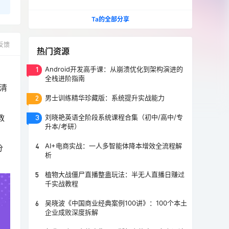
江泓作品 阑珊播音 全7集
Ta的全部分享
反馈
热门资源
1
Android开发高手课：从崩溃优化到架构演进的
全栈进阶指南
理清
2
男士训练精华珍藏版：系统提升实战能力
教
3
刘晓艳英语全阶段系统课程合集（初中/高中/专
升本/考研）
4
AI+电商实战：一人多智能体降本增效全流程解
分
析
5
植物大战僵尸直播整蛊玩法：半无人直播日赚过
千实战教程
6
吴晓波《中国商业经典案例100讲》：100个本土
企业成败深度拆解