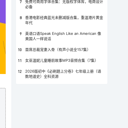
7
免费可商用字体合集：无版权字体库，电商设计
必备
8
香港电影经典蓝光未删减版合集，重温港片黄金
年代
9
英语口语Speak English Like an American 像
美国人一样说话
10
首席总裁宠妻入骨（有声小说全157集）
11
女巫温妮儿童睡前故事MP3音频合集（7集）
12
2026版初中《必刷题上分卷》七年级上册（语
数地道史）全科资源